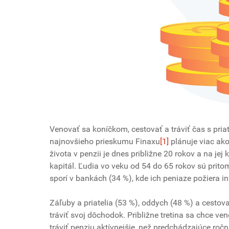
Venovať sa koníčkom, cestovať a tráviť čas s pria
najnovšieho prieskumu Finaxu
[1]
plánuje viac ako
života v penzii je dnes približne 20 rokov a na je
kapitál. Ľudia vo veku od 54 do 65 rokov sú prito
sporí v bankách (34 %), kde ich peniaze požiera in
Záľuby a priatelia (53 %), oddych (48 %) a cestova
tráviť svoj dôchodok. Približne tretina sa chce 
tráviť penziu aktívnejšie, než predchádzajúce roč