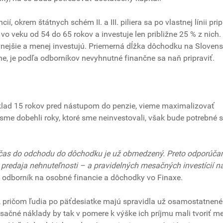
í, okrem štátnych schém II. a III. piliera sa po vlastnej línii pri
o veku od 54 do 65 rokov a investuje len približne 25 % z nich. 
vnejšie a menej investujú. Priemerná dĺžka dôchodku na Slovens
vne, je podľa odborníkov nevyhnutné finančne sa naň pripraviť.
klad 15 rokov pred nástupom do penzie, vieme maximalizovať
 sme dobehli roky, ktoré sme neinvestovali, však bude potrebné s
k čas do odchodu do dôchodku je už obmedzený. Preto odporúč
predaja nehnuteľnosti – a pravidelných mesačných investícií n
a, odborník na osobné financie a dôchodky vo Finaxe.
 pričom ľudia po päťdesiatke majú spravidla už osamostatnené 
esačné náklady by tak v pomere k výške ich príjmu mali tvoriť m