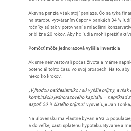
Aktívna penzia však stojí peniaze. Čo sa týka financi
na starobu vytváraním úspor v bankách 34 % ľudí v
ročníky sú tak v porovnaní s mladšími konzervatí
približne 20 rokov. Aby ho ľudia mohli prežiť aktí
Pomôcť môže jednorazová vyššia investícia
Ak sme neinvestovali počas života a máme naprí
potenciál tohto času vo svoj prospech. Na to, aby
niekoľko krokov.
„
Výhodou päťdesiatnikov sú vyššie príjmy, avša
kombináciu jednorazového kapitálu – napríklad z 
aspoň 20 % čistého príjmu
,“ vysvetľuje Ján Tonk
Na Slovensku má vlastné bývanie 93 % populácie,
a do veľkej časti splatenú hypotéku. Bývanie a m