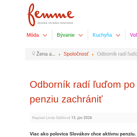
Móda
Bývanie
Kuchyňa
Vo
Žena a...
Spoločnosť
Odborník radí ľuď
Odborník radí ľuďom po 
penziu zachrániť
Napísal Linda Gáliková
13. jún 2026
Viac ako polovica Slovákov chce aktívnu penziu.