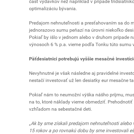
časť výdavkov než napríklad v prípade tridsiatnik
optimalizáciu bývania.
Predajom nehnuteľnosti a presťahovaním sa do me
jednorazovo sumu peňazí na úrovni niekoľko desiat
Pokiaľ by išlo v jednom alebo v druhom prípade nap
výnosoch 6 % p.a. vieme podľa Tonku túto sumu v
Päťdesiatnici potrebujú vyššie mesačné investíci
Nevyhnutné je však následne aj pravidelné invest
nestačí investovať už len desiatky eur mesačne tak
Pokiaľ nám to neumožní výška nášho príjmu, mus
na to, ktoré náklady vieme obmedziť. Prehodnotiť
vzhľadom na sebestačné deti.
„
Ak by sme získali predajom nehnuteľnosti alebo v
15 rokov a po rovnakú dobu by sme investovali eš