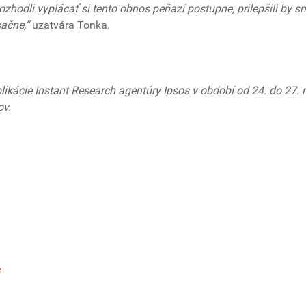
ozhodli vyplácať si tento obnos peňazí postupne, prilepšili by s
sačne,“
uzatvára Tonka.
likácie Instant Research agentúry Ipsos v období od 24. do 27.
ov.
e