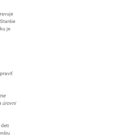
pravuje
Staršie
ku je
praviť
ame
a úrovni
deti
enšiu