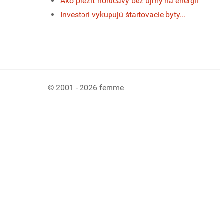
Ako prežiť horúčavy bez ujmy na energii
Investori vykupujú štartovacie byty...
© 2001 - 2026 femme