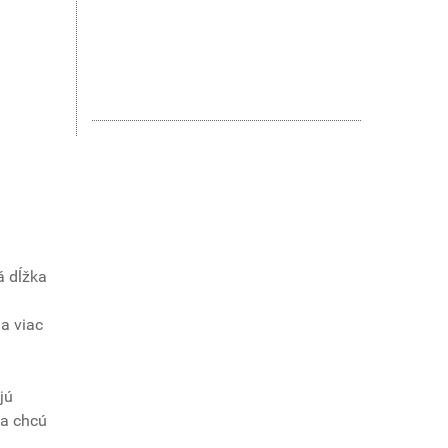
á dĺžka
 a viac
jú
ia chcú