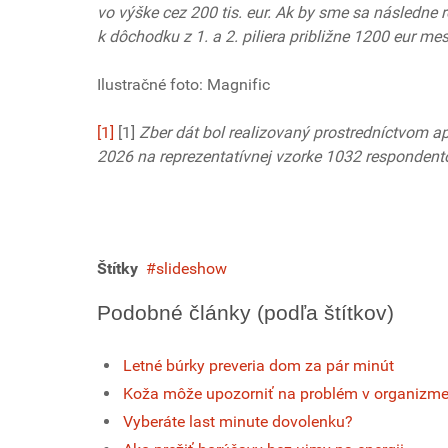
vo výške cez 200 tis. eur. Ak by sme sa následne r
k dôchodku z 1. a 2. piliera približne 1200 eur me
Ilustračné foto: Magnific
[1]
[1]
Zber dát bol realizovaný prostredníctvom ap
2026 na reprezentatívnej vzorke 1032 respondent
Štítky
slideshow
Podobné články (podľa štítkov)
Letné búrky preveria dom za pár minút
Koža môže upozorniť na problém v organizm
Vyberáte last minute dovolenku?