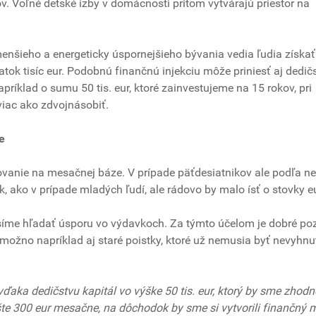
ov. Voľné detské izby v domácnosti pritom vytvárajú priestor na
nšieho a energeticky úspornejšieho bývania vedia ľudia získať
ok tisíc eur. Podobnú finančnú injekciu môže priniesť aj dedič
ríklad o sumu 50 tis. eur, ktoré zainvestujeme na 15 rokov, pri
iac ako zdvojnásobiť.
e
ovanie na mesačnej báze. V prípade päťdesiatnikov ale podľa n
, ako v prípade mladých ľudí, ale rádovo by malo ísť o stovky eu
íme hľadať úsporu vo výdavkoch. Za týmto účelom je dobré poz
 možno napríklad aj staré poistky, ktoré už nemusia byť nevyhnu
ďaka dedičstvu kapitál vo výške 50 tis. eur, ktorý by sme zhodn
te 300 eur mesačne, na dôchodok by sme si vytvorili finančný 