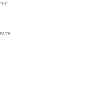
me si
 marca