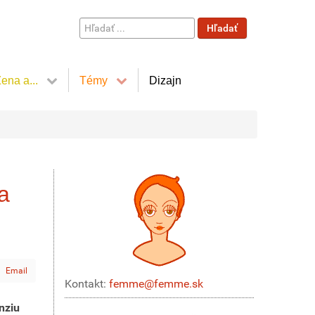
Hľadať
Hľadať
...
ena a...
Témy
Dizajn
a
Email
Kontakt:
femme@femme.sk
nziu