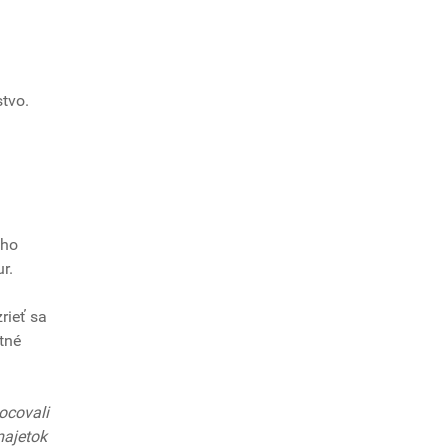
stvo.
eho
r.
rieť sa
tné
ocovali
majetok