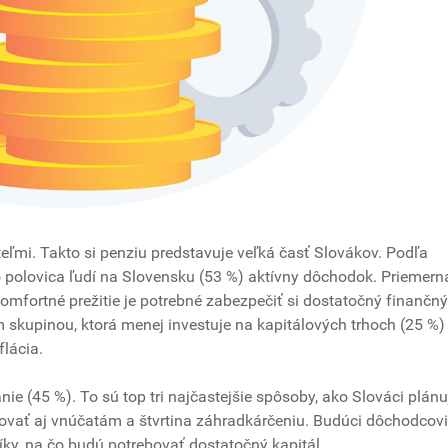
teľmi. Takto si penziu predstavuje veľká časť Slovákov. Podľa
 polovica ľudí na Slovensku (53 %) aktívny dôchodok. Priemern
j komfortné prežitie je potrebné zabezpečiť si dostatočný finančný
m skupinou, ktorá menej investuje na kapitálových trhoch (25 %)
flácia.
nie (45 %). To sú top tri najčastejšie spôsoby, ako Slováci plánu
venovať aj vnúčatám a štvrtina záhradkárčeniu. Budúci dôchodcov
níky, na čo budú potrebovať dostatočný kapitál.