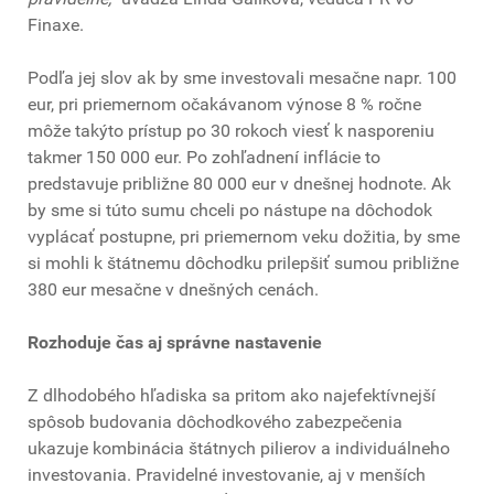
Finaxe.
Podľa jej slov ak by sme investovali mesačne napr. 100
eur, pri priemernom očakávanom výnose 8 % ročne
môže takýto prístup po 30 rokoch viesť k nasporeniu
takmer 150 000 eur. Po zohľadnení inflácie to
predstavuje približne 80 000 eur v dnešnej hodnote. Ak
by sme si túto sumu chceli po nástupe na dôchodok
vyplácať postupne, pri priemernom veku dožitia, by sme
si mohli k štátnemu dôchodku prilepšiť sumou približne
380 eur mesačne v dnešných cenách.
Rozhoduje čas aj správne nastavenie
Z dlhodobého hľadiska sa pritom ako najefektívnejší
spôsob budovania dôchodkového zabezpečenia
ukazuje kombinácia štátnych pilierov a individuálneho
investovania. Pravidelné investovanie, aj v menších