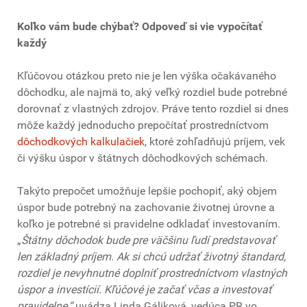
Koľko vám bude chýbať? Odpoveď si vie vypočítať
každý
Kľúčovou otázkou preto nie je len výška očakávaného
dôchodku, ale najmä to, aký veľký rozdiel bude potrebné
dorovnať z vlastných zdrojov. Práve tento rozdiel si dnes
môže každý jednoducho prepočítať prostredníctvom
dôchodkových kalkulačiek
, ktoré zohľadňujú príjem, vek
či výšku úspor v štátnych dôchodkových schémach.
Takýto prepočet umožňuje lepšie pochopiť, aký objem
úspor bude potrebný na zachovanie životnej úrovne a
koľko je potrebné si pravidelne odkladať investovaním.
„
Štátny dôchodok bude pre väčšinu ľudí predstavovať
len základný príjem. Ak si chcú udržať životný štandard,
rozdiel je nevyhnutné doplniť prostredníctvom vlastných
úspor a investícií. Kľúčové je začať včas a investovať
pravidelne,“
uvádza Linda Gáliková, vedúca PR vo