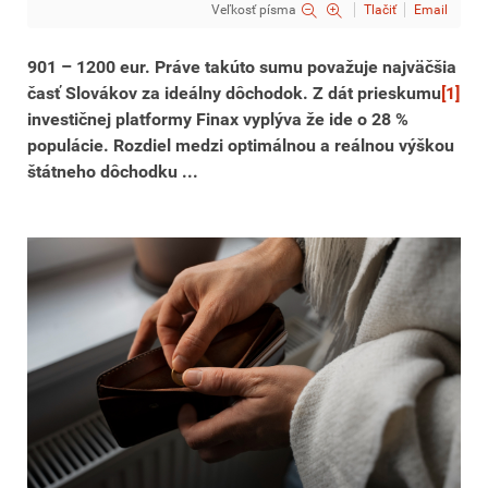
Veľkosť písma
Tlačiť
Email
901 – 1200 eur. Práve takúto sumu považuje najväčšia
časť Slovákov za ideálny dôchodok. Z dát prieskumu
[1]
investičnej platformy Finax vyplýva že ide o 28 %
populácie. Rozdiel medzi optimálnou a reálnou výškou
štátneho dôchodku ...