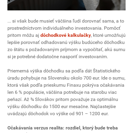
... si však bude musieť väčšina ľudí dorovnať sama, a to
prostredníctvom individuálneho investovania. Pomôcť
pritom môžu aj
dôchodkové kalkulačky
, ktoré umožňujú
lepšie porovnať odhadovanú výšku budúceho dôchodku
zo štátu s požadovaným príjmom a vypočítať, akú sumu
si je potrebné dodatočne nasporiť investovaním.
Priemerná výška dôchodku sa podľa dát Štatistického
úradu pohybuje na Slovensku okolo 700 eur. Ide o sumu,
ktorá však podľa prieskumu Finaxu pokrýva očakávania
len 6 % populácie, väčšina potrebuje na starobu viac
peňazí. Až ¾ Slovákov pritom považuje za optimálnu
výšku dôchodku do 1500 eur mesačne. Najčastejšie
uvádzajú dôchodok vo výške od 901 – 1200 eur.
Očakávania verzus realita: rozdiel, ktorý bude treba