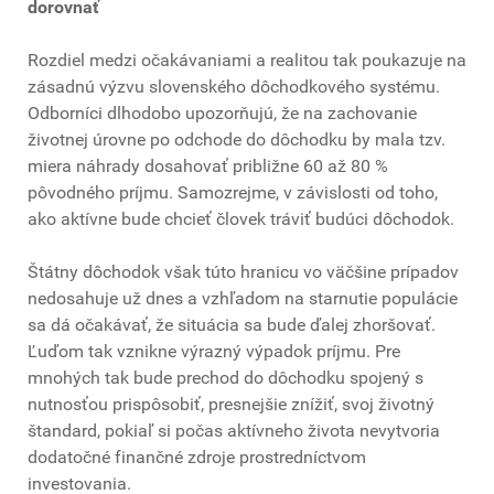
dorovnať
Rozdiel medzi očakávaniami a realitou tak poukazuje na
zásadnú výzvu slovenského dôchodkového systému.
Odborníci dlhodobo upozorňujú, že na zachovanie
životnej úrovne po odchode do dôchodku by mala tzv.
miera náhrady dosahovať približne 60 až 80 %
pôvodného príjmu. Samozrejme, v závislosti od toho,
ako aktívne bude chcieť človek tráviť budúci dôchodok.
Štátny dôchodok však túto hranicu vo väčšine prípadov
nedosahuje už dnes a vzhľadom na starnutie populácie
sa dá očakávať, že situácia sa bude ďalej zhoršovať.
Ľuďom tak vznikne výrazný výpadok príjmu. Pre
mnohých tak bude prechod do dôchodku spojený s
nutnosťou prispôsobiť, presnejšie znížiť, svoj životný
štandard, pokiaľ si počas aktívneho života nevytvoria
dodatočné finančné zdroje prostredníctvom
investovania.