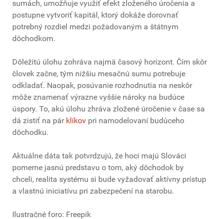
sumách, umožňuje využiť efekt zloženého úročenia a
postupne vytvoriť kapitál, ktorý dokáže dorovnať
potrebný rozdiel medzi požadovaným a štátnym
dôchodkom.
Dôležitú úlohu zohráva najmä časový horizont. Čím skôr
človek začne, tým nižšiu mesačnú sumu potrebuje
odkladať. Naopak, posúvanie rozhodnutia na neskôr
môže znamenať výrazne vyššie nároky na budúce
úspory. To, akú úlohu zhráva zložené úročenie v čase sa
dá zistiť na pár
klikov
pri namodelovaní budúceho
dôchodku.
Aktuálne dáta tak potvrdzujú, že hoci majú Slováci
pomerne jasnú predstavu o tom, aký dôchodok by
chceli, realita systému si bude vyžadovať aktívny prístup
a vlastnú iniciatívu pri zabezpečení na starobu.
Ilustračné foro: Freepik