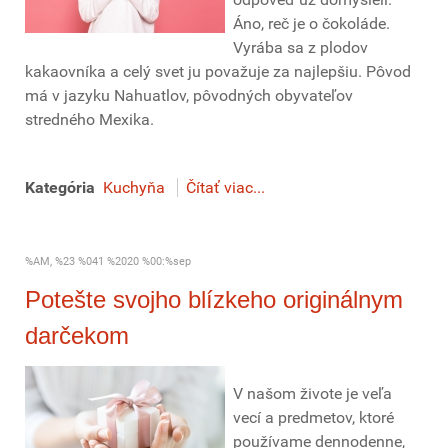
Áno, reč je o čokoláde.
Vyrába sa z plodov
kakaovníka a celý svet ju považuje za najlepšiu. Pôvod
má v jazyku Nahuatlov, pôvodných obyvateľov
stredného Mexika.
Kategória
Kuchyňa
Čítať viac...
%AM, %23 %041 %2020 %00:%sep
Potešte svojho blízkeho originálnym
darčekom
V našom živote je veľa
vecí a predmetov, ktoré
používame dennodenne,