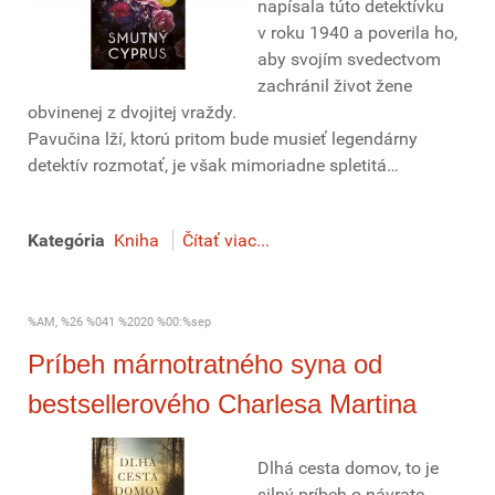
napísala túto detektívku
v roku 1940 a poverila ho,
aby svojím svedectvom
zachránil život žene
obvinenej z dvojitej vraždy.
Pavučina lží, ktorú pritom bude musieť legendárny
detektív rozmotať, je však mimoriadne spletitá…
Kategória
Kniha
Čítať viac...
%AM, %26 %041 %2020 %00:%sep
Príbeh márnotratného syna od
bestsellerového Charlesa Martina
Dlhá cesta domov, to je
silný príbeh o návrate