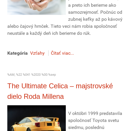
a preto ich berieme ako
samozrejmosť. Počnúc od
zubnej kefky až po kávový
alebo čajový hrnček. Tieto veci nám robia spoločnosť
neustále a každý deň ich berieme do rúk.
Kategória
Vzťahy
Čítať viac...
%AM, %22 %041 %2020 %00:%sep
The Ultimate Celica – majstrovské
dielo Roda Millena
V októbri 1999 predstavila
spoločnosť Toyota svetu
siedmu, poslednú