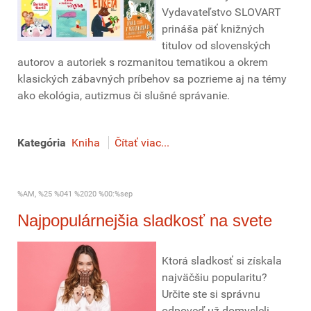
Vydavateľstvo SLOVART
prináša päť knižných
titulov od slovenských
autorov a autoriek s rozmanitou tematikou a okrem
klasických zábavných príbehov sa pozrieme aj na témy
ako ekológia, autizmus či slušné správanie.
Kategória
Kniha
Čítať viac...
%AM, %25 %041 %2020 %00:%sep
Najpopulárnejšia sladkosť na svete
Ktorá sladkosť si získala
najväčšiu popularitu?
Určite ste si správnu
odpoveď už domysleli.