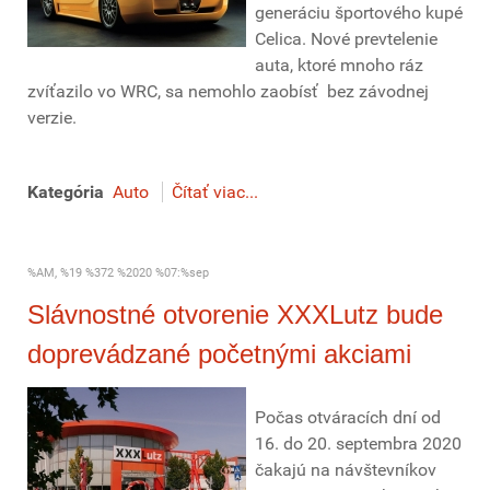
generáciu športového kupé
Celica. Nové prevtelenie
auta, ktoré mnoho ráz
zvíťazilo vo WRC, sa nemohlo zaobísť bez závodnej
verzie.
Kategória
Auto
Čítať viac...
%AM, %19 %372 %2020 %07:%sep
Slávnostné otvorenie XXXLutz bude
doprevádzané početnými akciami
Počas otváracích dní od
16. do 20. septembra 2020
čakajú na návštevníkov