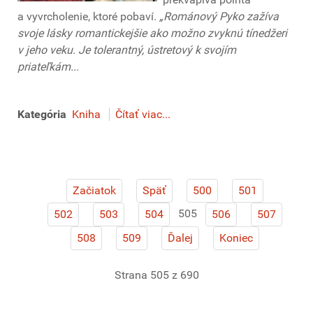
a vyvrcholenie, ktoré pobaví.
„Románový Pyko zažíva
svoje lásky romantickejšie ako možno zvyknú tínedžeri
v jeho veku. Je tolerantný, ústretový k svojím
priateľkám...
Kategória
Kniha
Čítať viac...
Začiatok
Späť
500
501
505
502
503
504
506
507
508
509
Ďalej
Koniec
Strana 505 z 690