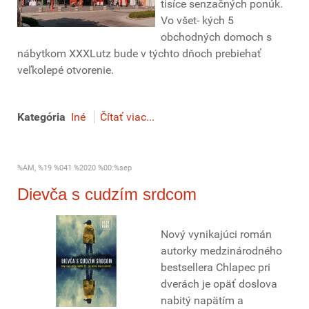
tisíce senzačných ponúk.
Vo všet- kých 5
obchodných domoch s
nábytkom XXXLutz bude v týchto dňoch prebiehať
veľkolepé otvorenie.
Kategória
Iné
Čítať viac...
%AM, %19 %041 %2020 %00:%sep
Dievča s cudzím srdcom
Nový vynikajúci román
autorky medzinárodného
bestsellera Chlapec pri
dverách je opäť doslova
nabitý napätím a