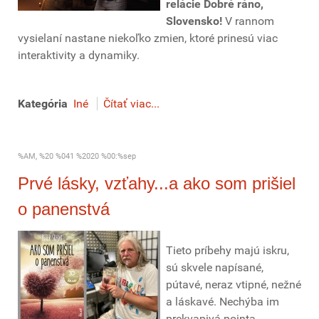
relácie Dobré ráno,
Slovensko!
V rannom
vysielaní nastane niekoľko zmien, ktoré prinesú viac
interaktivity a dynamiky.
Kategória
Iné
Čítať viac...
%AM, %20 %041 %2020 %00:%sep
Prvé lásky, vzťahy...a ako som prišiel
o panenstvá
Tieto príbehy majú iskru,
sú skvele napísané,
pútavé, neraz vtipné, nežné
a láskavé. Nechýba im
prekvapivá pointa