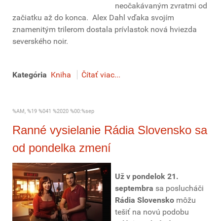
neočakávaným zvratmi od
začiatku až do konca. Alex Dahl vďaka svojím
znamenitým trilerom dostala prívlastok nová hviezda
severského noir.
Kategória
Kniha
Čítať viac...
%AM, %19 %041 %2020 %00:%sep
Ranné vysielanie Rádia Slovensko sa
od pondelka zmení
Už v pondelok 21.
septembra
sa poslucháči
Rádia Slovensko
môžu
tešiť na novú podobu