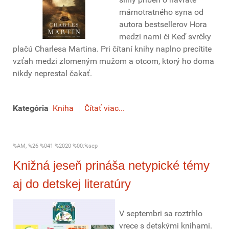
márnotratného syna od
autora bestsellerov Hora
medzi nami či Keď svrčky
plačú Charlesa Martina. Pri čítaní knihy naplno precítite
vzťah medzi zlomeným mužom a otcom, ktorý ho doma
nikdy neprestal čakať.
Kategória
Kniha
Čítať viac...
%AM, %26 %041 %2020 %00:%sep
Knižná jeseň prináša netypické témy
aj do detskej literatúry
V septembri sa roztrhlo
vrece s detskými knihami.