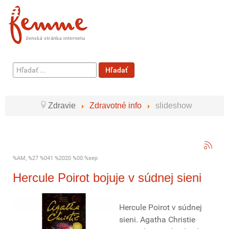
Hľadať
Hľadať
...
Zdravie
Zdravotné info
slideshow
%AM, %27 %041 %2020 %00:%sep
Hercule Poirot bojuje v súdnej sieni
Hercule Poirot v súdnej
sieni. Agatha Christie