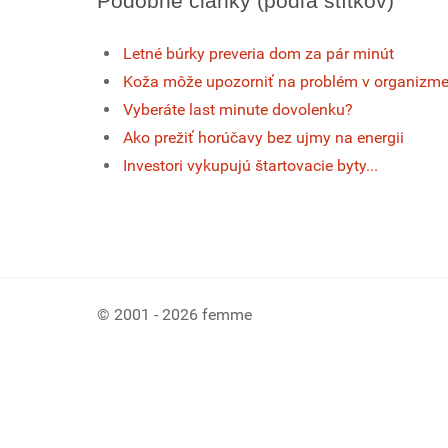
Podobné články (podľa štítkov)
Letné búrky preveria dom za pár minút
Koža môže upozorniť na problém v organizm
Vyberáte last minute dovolenku?
Ako prežiť horúčavy bez ujmy na energii
Investori vykupujú štartovacie byty...
© 2001 - 2026 femme