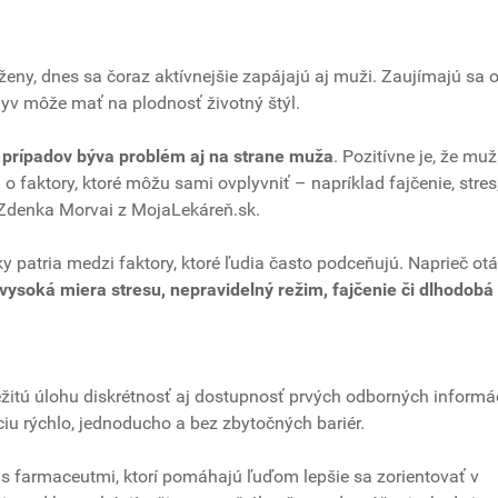
 ženy, dnes sa čoraz aktívnejšie zapájajú aj muži. Zaujímajú sa 
lyv môže mať na plodnosť životný štýl.
 prípadov býva problém aj na strane muža
. Pozitívne je, že mu
 o faktory, ktoré môžu sami ovplyvniť – napríklad fajčenie, stres
 Zdenka Morvai z MojaLekáreň.sk.
 patria medzi faktory, ktoré ľudia často podceňujú. Naprieč ot
vysoká miera stresu, nepravidelný režim, fajčenie či dlhodobá
ležitú úlohu diskrétnosť aj dostupnosť prvých odborných informác
u rýchlo, jednoducho a bez zbytočných bariér.
s farmaceutmi, ktorí pomáhajú ľuďom lepšie sa zorientovať v