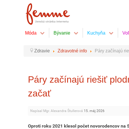
Móda
Bývanie
Kuchyňa
Vo
Zdravie
Zdravotné info
Páry začínajú ri
Páry začínajú riešiť plo
začať
Napísal Mgr. Alexandra Štullerová
15. máj 2026
Oproti roku 2021 klesol počet novorodencov na 