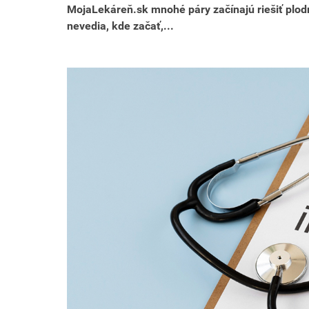
MojaLekáreň.sk mnohé páry začínajú riešiť plodno
nevedia, kde začať,...