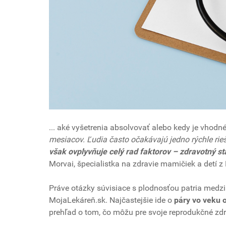
... aké vyšetrenia absolvovať alebo kedy je vhodné
mesiacov. Ľudia často očakávajú jedno rýchle rieš
však ovplyvňuje celý rad faktorov – zdravotný sta
Morvai, špecialistka na zdravie mamičiek a detí z
Práve otázky súvisiace s plodnosťou patria medzi
MojaLekáreň.sk. Najčastejšie ide o
páry vo veku o
prehľad o tom, čo môžu pre svoje reprodukčné zdr