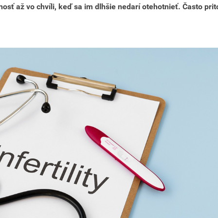
sť až vo chvíli, keď sa im dlhšie nedarí otehotnieť. Často pri