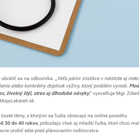
 obrátiť sa na odborníka. „
Veľa párov zostáva v neistote aj niek
enie alebo konkrétny doplnok výživy, ktorý problém vyrieši.
Plod
v, životný štýl, stres aj dlhodobé návyky
,“ vysvetľuje Mgr. Zden
 MojaLekáreň.sk.
 časté témy, s ktorými sa ľudia obracajú na online poradňu
d 30 do 40 rokov,
pribúdajú však aj mladší ľudia, ktorí chcú mať
avie urobiť ešte pred plánovaním rodičovstva.