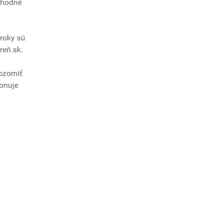
 vhodné
kroky sú
reň.sk.
ozorniť
zonuje