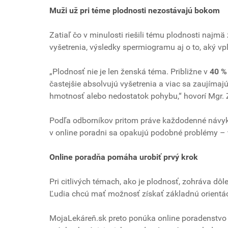
Muži už pri téme plodnosti nezostávajú bokom
Zatiaľ čo v minulosti riešili tému plodnosti najmä
vyšetrenia, výsledky spermiogramu aj o to, aký vp
„Plodnosť nie je len ženská téma. Približne v
40 %
častejšie absolvujú vyšetrenia a viac sa zaujímajú
hmotnosť alebo nedostatok pohybu,“ hovorí Mgr.
Podľa odborníkov pritom práve každodenné návyky
v online poradni sa opakujú podobné problémy –
Online poradňa pomáha urobiť prvý krok
Pri citlivých témach, ako je plodnosť, zohráva dô
Ľudia chcú mať možnosť získať základnú orientáci
MojaLekáreň.sk preto ponúka online poradenstvo 