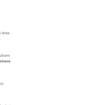
o
ži dnes
,
ázkami
 únava.
ií.