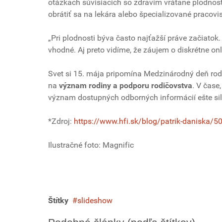
otázkach súvisiacich so zdravím vrátane plodnost
obrátiť sa na lekára alebo špecializované pracovi
„Pri plodnosti býva často najťažší práve začiatok.
vhodné. Aj preto vidíme, že záujem o diskrétne on
Svet si 15. mája pripomína Medzinárodný deň rodi
na
význam rodiny a podporu rodičovstva
. V čase
význam dostupných odborných informácií ešte siln
*Zdroj:
https://www.hfi.sk/blog/patrik-daniska/5
Ilustračné foto: Magnific
Štítky
slideshow