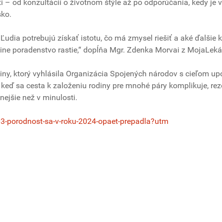
i – od konzultácií o životnom štýle až po odporúčania, kedy je
sko.
 Ľudia potrebujú získať istotu, čo má zmysel riešiť a aké ďalšie 
line poradenstvo rastie,“ dopĺňa Mgr. Zdenka Morvai z MojaLeká
ny, ktorý vyhlásila Organizácia Spojených národov s cieľom up
, keď sa cesta k založeniu rodiny pre mnohé páry komplikuje, re
ejšie než v minulosti.
03-porodnost-sa-v-roku-2024-opaet-prepadla?utm