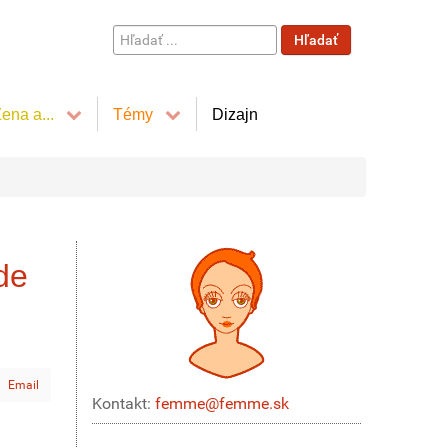
Hľadať
Hľadať
...
ena a...
Témy
Dizajn
de
Email
Kontakt:
femme@femme.sk