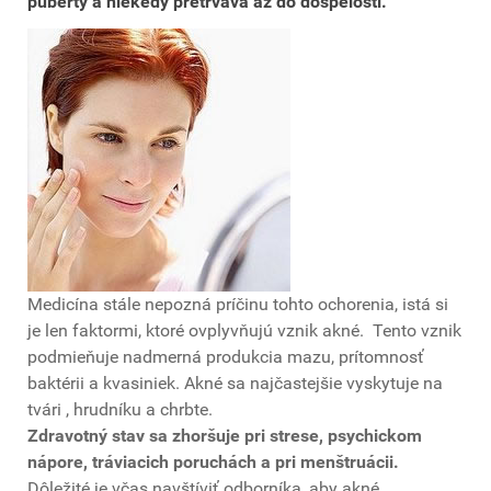
puberty a niekedy pretrváva až do dospelosti.
Medicína stále nepozná príčinu tohto ochorenia, istá si
je len faktormi, ktoré ovplyvňujú vznik akné. Tento vznik
podmieňuje nadmerná produkcia mazu, prítomnosť
baktérii a kvasiniek. Akné sa najčastejšie vyskytuje na
tvári , hrudníku a chrbte.
Zdravotný stav sa zhoršuje pri strese, psychickom
nápore, tráviacich poruchách a pri menštruácii.
Dôležité je včas navštíviť odborníka, aby akné