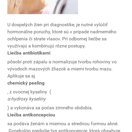
U dospelých žien pri diagnostike, je nutné vylúčiť
hormonálne poruchy, ktoré sú v prípade nadmerného
ochlpenia či strate vlasov. Pri odbornej liečbe sa
využívajú a kombinujú rôzne postupy.
Liečba antibiotikami
pôsobí proti zápalu a normalizuje tvorbu rohoviny vo
vývodoch mazových žliazok a mierni tvorbu mazu.
Aplikuje sa aj
chemický peeling
, z ovocnej kyseliny (
α-hydroxy kyseliny
) a vykonáva sa počas zimného obdobia.
Liečba antikoncepciou
sa podáva ženám s miernou a strednou formou akné.
Gynekológ predpíše typ antikoncepcie, ktorá obsahuje