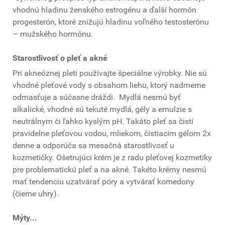
vhodnú hladinu ženského estrogénu a ďalší hormón
progesterón, ktoré znižujú hladinu voľného testosterónu
– mužského hormónu.
Starostlivosť o pleť a akné
Pri akneóznej pleti používajte špeciálne výrobky. Nie sú
vhodné pleťové vody s obsahom liehu, ktorý nadmerne
odmasťuje a súčasne dráždi. Mydlá nesmú byť
alkalické, vhodné sú tekuté mydlá, gély a emulzie s
neutrálnym či ľahko kyslým pH. Takáto pleť sa čistí
pravidelne pleťovou vodou, mliekom, čistiacim gélom 2x
denne a odporúča sa mesačná starostlivosť u
kozmetičky. Ošetrujúci krém je z radu pleťovej kozmetiky
pre problematickú pleť a na akné. Takéto krémy nesmú
mať tendenciu uzatvárať póry a vytvárať komedony
(čierne uhry).
Mýty...