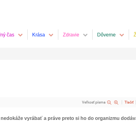
ľný čas
Krása
Zdravie
Dôverne
Ž
Veľkosť písma
Tlačiť
o nedokáže vyrábať a práve preto si ho do organizmu dodá