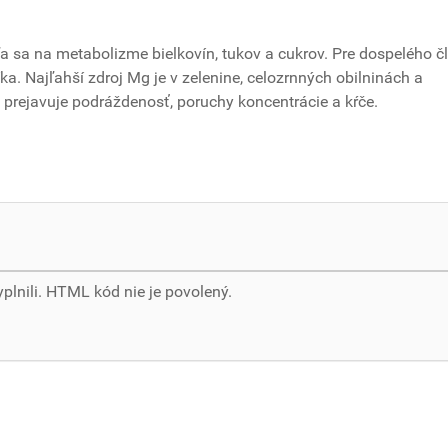
ľa sa na metabolizme bielkovín, tukov a cukrov. Pre dospelého č
 Najľahší zdroj Mg je v zelenine, celozrnných obilninách a
 prejavuje podráždenosť, poruchy koncentrácie a kŕče.
yplnili. HTML kód nie je povolený.