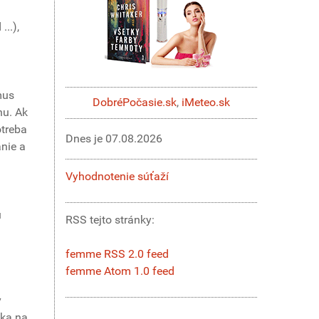
...),
mus
DobréPočasie.sk
,
iMeteo.sk
hu. Ak
otreba
Dnes je
07.08.2026
nie a
Vyhodnotenie súťaží
u
RSS tejto stránky:
femme RSS 2.0 feed
femme Atom 1.0 feed
v
vka na