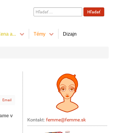
Hľadať
Hľadať
...
ena a...
Témy
Dizajn
Email
vame v
Kontakt:
femme@femme.sk