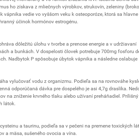
us ho získava z mliečnych výrobkov, strukovín, zeleniny (broko
tok vápnika vedie vo vyššom veku k osteoporóze, ktorá sa hlavne
chranný účinok hormónov estrogénu.
ohráva dôležitú úlohu v tvorbe a prenose energie a v udržiavaní
inách a bunkách. V dospelosti človek potrebuje 700mg fosforu d
nách. Nadbytok P spôsobuje úbytok vápnika a následne oslabuje 
máha vylučovať vodu z organizmu. Podieľa sa na rovnováhe kyslo
 Denná odporúčaná dávka pre dospelého je asi 4,7g draslíka. Ned
v na zníženie krvného tlaku alebo užívaní preháňadiel. Prílišný
 látok.
cysteinu a taurinu, podieľa sa v pečeni na premene toxických lá
rov a mäsa, sušeného ovocia a vína.