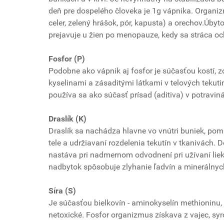
deň pre dospelého človeka je 1g vápnika. Organizm
celer, zelený hrášok, pór, kapusta) a orechov.Úby
prejavuje u žien po menopauze, kedy sa stráca o
Fosfor (P)
Podobne ako vápnik aj fosfor je súčasťou kostí, z
kyselinami a zásaditými látkami v telových tekut
používa sa ako súčasť prísad (aditiva) v potravi
Draslík (K)
Draslík sa nachádza hlavne vo vnútri buniek, po
tele a udržiavaní rozdelenia tekutín v tkanivách.
nastáva pri nadmernom odvodnení pri užívaní lieko
nadbytok spôsobuje zlyhanie ľadvín a minerálnych
Síra (S)
Je súčasťou bielkovín - aminokyselín methioninu, 
netoxické. Fosfor organizmus získava z vajec, sy