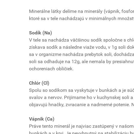
Minerálne látky delíme na minerály (vápnik, fosfor, d
ktoré sa v tele nachádzajú v minimálnych množs
Sodík (Na)
V tele sa nachádza väčšinou sodík spoločne s chl
získava sodík a následne viaže vodu, v 1g soli d
sa v organizme nachádza prebytok soli, dochádz
soli sa odhaduje na 12g, ale nemala by presiahnu
ochoreniach obličiek.
Chlór (Cl)
Spolu so sodíkom sa vyskytuje v bunkách a je sú
svalov a nervov. Prijímame ho v kuchynskej soli a
objavujú hnačky, zvracanie a nadmerné potenie. 
Vápnik (Ca)
Práve tento minerál je najviac zastúpený v našom
bunkách a v krvi. Je nevyhnutný na stabilizáciu 