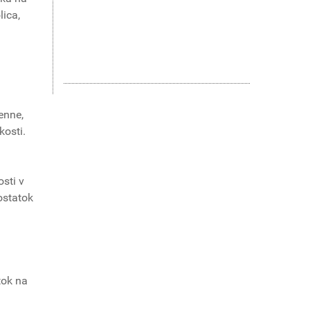
lica,
enne,
kosti.
sti v
ostatok
tok na