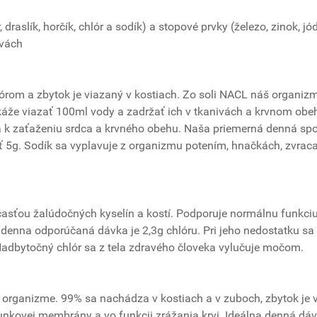
raslík, horčík, chlór a sodík) a stopové prvky (železo, zinok, jód 
tvách
órom a zbytok je viazaný v kostiach. Zo soli NACL náš organiz
okáže viazať 100ml vody a zadržať ich v tkanivách a krvnom obe
a k zaťaženiu srdca a krvného obehu. Naša priemerná denná sp
ť 5g. Sodík sa vyplavuje z organizmu potením, hnačkách, zvraca
časťou žalúdočných kyselín a kostí. Podporuje normálnu funkci
 denna odporúčaná dávka je 2,3g chlóru. Pri jeho nedostatku sa
Nadbytočný chlór sa z tela zdravého človeka vylučuje močom.
 organizme. 99% sa nachádza v kostiach a v zuboch, zbytok je 
bunkovej membrány a vo funkcii zrážania krvi. Ideálna denná dá