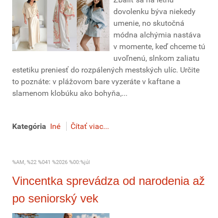
dovolenku býva niekedy
umenie, no skutočná
módna alchýmia nastáva
v momente, keď chceme tú
uvoľnenú, slnkom zaliatu
estetiku preniesť do rozpálených mestských ulíc. Určite
to poznáte: v plážovom bare vyzeráte v kaftane a
slamenom klobúku ako bohyňa,...
Kategória
Iné
Čítať viac...
%AM, %22 %041 %2026 %00:%júl
Vincentka sprevádza od narodenia až
po seniorský vek