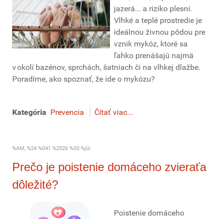
jazerá... a riziko plesní.
Vlhké a teplé prostredie je
ideálnou živnou pôdou pre
vznik mykóz, ktoré sa
ľahko prenášajú najmä
v okolí bazénov, sprchách, šatniach či na vlhkej dlažbe.
Poradíme, ako spoznať, že ide o mykózu?
Kategória
Prevencia
Čítať viac...
%AM, %24 %041 %2026 %00:%júl
Prečo je poistenie domáceho zvieraťa
dôležité?
Poistenie domáceho