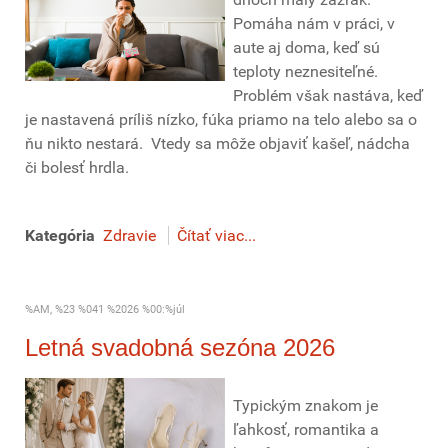
Pomáha nám v práci, v
aute aj doma, keď sú
teploty neznesiteľné.
Problém však nastáva, keď
je nastavená príliš nízko, fúka priamo na telo alebo sa o
ňu nikto nestará. Vtedy sa môže objaviť kašeľ, nádcha
či bolesť hrdla.
Kategória
Zdravie
Čítať viac...
%AM, %23 %041 %2026 %00:%júl
Letná svadobná sezóna 2026
Typickým znakom je
ľahkosť, romantika a