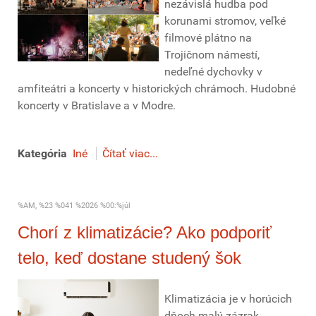
nezávislá hudba pod
korunami stromov, veľké
filmové plátno na
Trojičnom námestí,
nedeľné dychovky v
amfiteátri a koncerty v historických chrámoch. Hudobné
koncerty v Bratislave a v Modre.
Kategória
Iné
Čítať viac...
%AM, %23 %041 %2026 %00:%júl
Chorí z klimatizácie? Ako podporiť
telo, keď dostane studený šok
Klimatizácia je v horúcich
dňoch malý zázrak.