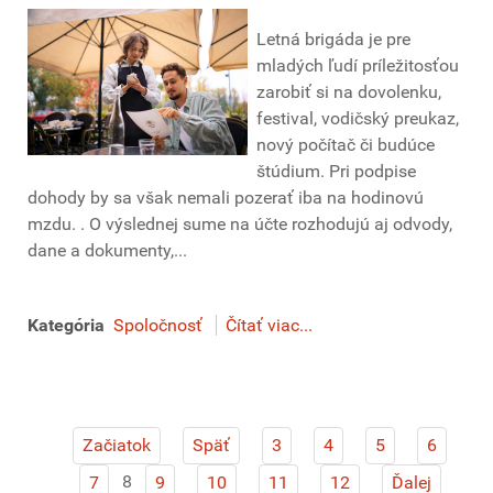
Letná brigáda je pre
mladých ľudí príležitosťou
zarobiť si na dovolenku,
festival, vodičský preukaz,
nový počítač či budúce
štúdium. Pri podpise
dohody by sa však nemali pozerať iba na hodinovú
mzdu. . O výslednej sume na účte rozhodujú aj odvody,
dane a dokumenty,...
Kategória
Spoločnosť
Čítať viac...
Začiatok
Späť
3
4
5
6
8
7
9
10
11
12
Ďalej