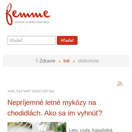
Hľadať
Hľadať
...
Zdravie
Iné
slideshow
%AM, %24 %041 %2026 %00:%júl
Nepríjemné letné mykózy na
chodidlách. Ako sa im vyhnúť?
Leto, voda, kúpaliská,