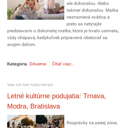
ale dokonalou. Alebo
takmer dokonalou. Matka
neznamená svätica a
preto sa netýrajte
predstavami o dokonalej matke, ktorá je trvalo usmiata,
vždy chápavá, kedykoľvek pripravená obetovať sa
svojim deťom.
Kategória
Dôverne
Čítať viac...
%AM, %23 %041 %2026 %00:%júl
Letné kultúrne podujatia: Trnava,
Modra, Bratislava
Rozprávky na pešej zóne,