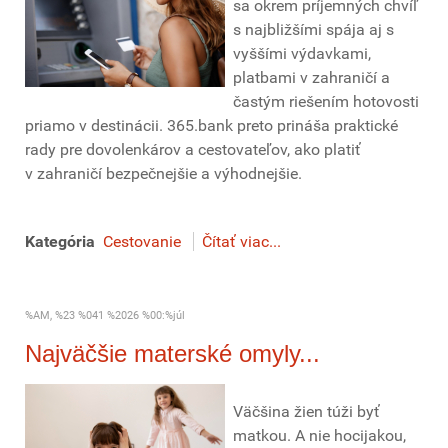
sa okrem príjemných chvíľ
s najbližšími spája aj s
vyššími výdavkami,
platbami v zahraničí a
častým riešením hotovosti
priamo v destinácii. 365.bank preto prináša praktické
rady pre dovolenkárov a cestovateľov, ako platiť
v zahraničí bezpečnejšie a výhodnejšie.
Kategória
Cestovanie
Čítať viac...
%AM, %23 %041 %2026 %00:%júl
Najväčšie materské omyly...
Väčšina žien túži byť
matkou. A nie hocijakou,