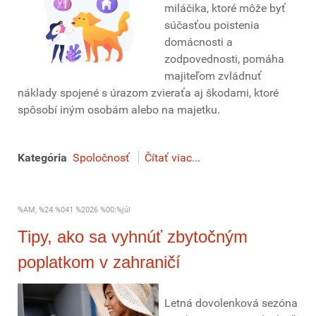
miláčika, ktoré môže byť
súčasťou poistenia
domácnosti a
zodpovednosti, pomáha
majiteľom zvládnuť
náklady spojené s úrazom zvieraťa aj škodami, ktoré
spôsobí iným osobám alebo na majetku.
Kategória
Spoločnosť
Čítať viac...
%AM, %24 %041 %2026 %00:%júl
Tipy, ako sa vyhnúť zbytočným
poplatkom v zahraničí
Letná dovolenková sezóna