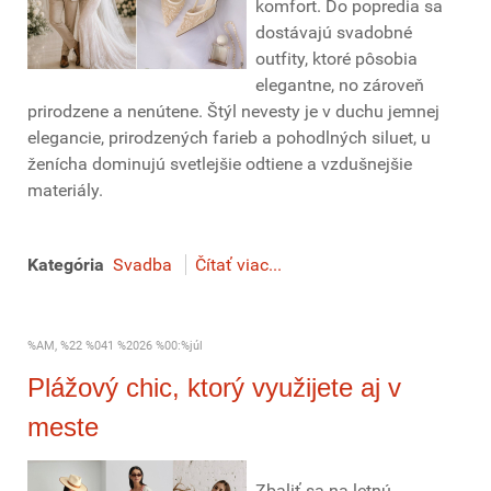
komfort. Do popredia sa
dostávajú svadobné
outfity, ktoré pôsobia
elegantne, no zároveň
prirodzene a nenútene. Štýl nevesty je v duchu jemnej
elegancie, prirodzených farieb a pohodlných siluet, u
ženícha dominujú svetlejšie odtiene a vzdušnejšie
materiály.
Kategória
Svadba
Čítať viac...
%AM, %22 %041 %2026 %00:%júl
Plážový chic, ktorý využijete aj v
meste
Zbaliť sa na letnú