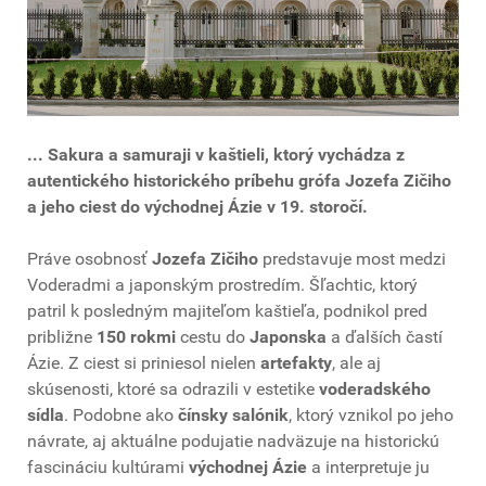
... Sakura a samuraji v kaštieli, ktorý vychádza z
autentického historického príbehu grófa Jozefa Zičiho
a jeho ciest do východnej Ázie v 19. storočí.
Práve osobnosť
Jozefa Zičiho
predstavuje most medzi
Voderadmi a japonským prostredím. Šľachtic, ktorý
patril k posledným majiteľom kaštieľa, podnikol pred
približne
150 rokmi
cestu do
Japonska
a ďalších častí
Ázie. Z ciest si priniesol nielen
artefakty
, ale aj
skúsenosti, ktoré sa odrazili v estetike
voderadského
sídla
. Podobne ako
čínsky salónik
, ktorý vznikol po jeho
návrate, aj aktuálne podujatie nadväzuje na historickú
fascináciu kultúrami
východnej Ázie
a interpretuje ju