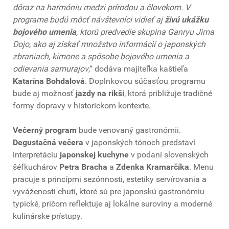
dôraz na harmóniu medzi prírodou a človekom. V
programe budú môcť návštevníci vidieť aj
živú ukážku
bojového umenia
, ktorú predvedie skupina Ganryu Jima
Dojo, ako aj získať množstvo informácií o japonských
zbraniach, kimone a spôsobe bojového umenia a
odievania samurajov
,“ dodáva majiteľka kaštieľa
Katarína Bohdalová
. Doplnkovou súčasťou programu
bude aj možnosť
jazdy na
rikši
, ktorá približuje tradičné
formy dopravy v historickom kontexte.
Večerný program
bude venovaný gastronómii.
Degustačná večera
v japonských tónoch predstaví
interpretáciu
japonskej kuchyne
v podaní slovenských
šéfkuchárov
Petra Bracha
a
Zdenka Kramarčíka
. Menu
pracuje s princípmi sezónnosti, estetiky servírovania a
vyváženosti chutí, ktoré sú pre japonskú gastronómiu
typické, pričom reflektuje aj lokálne suroviny a moderné
kulinárske prístupy.