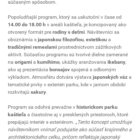
súčasným spôsobom.
Popoludňajší program, ktorý sa uskutoční v čase od
14.00 do 18.00 h
v areáli kaštieľa, je koncipovaný ako
otvorený formát pre
rodiny s deťmi
. Návštevníci sa
oboznámia s
japonskou filozofiou
,
estetikou
a
tradičnými remeslami
prostredníctvom zážitkových
aktivít. Súčasťou programu sú tvorivé dielne zamerané
na
origami
a
kumihimo
, ukážky aranžovania
ikebany
,
ako aj prezentácia
bonsajov
spojená s odborným
výkladom. Atmosféru dotvára výstava
japonských váz
a
tematické prvky v exteriéri parku, kde v jarnom období
rozkvitajú
sakury
.
Program sa odohrá prevažne v
historickom parku
kaštieľa
a čiastočne aj v presklených priestoroch, ktoré
prepájajú interiér s exteriérom. „
Tento koncept umožňuje
návštevníkom vnímať podujatie ako súčasť krajinného a
architektonického celku, pričom reflektuje japonský