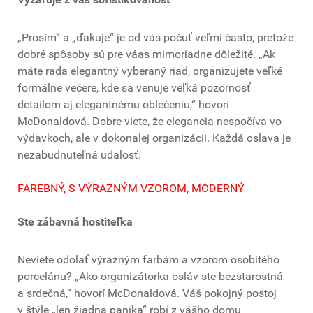
„Prosím“ a „ďakuje“ je od vás počuť veľmi často, pretože
dobré spôsoby sú pre váas mimoriadne dôležité. „Ak
máte rada elegantný vyberaný riad, organizujete veľké
formálne večere, kde sa venuje veľká pozornosť
detailom aj elegantnému oblečeniu,“ hovorí
McDonaldová. Dobre viete, že elegancia nespočíva vo
výdavkoch, ale v dokonalej organizácii. Každá oslava je
nezabudnuteľná udalosť.
FAREBNÝ, S VÝRAZNÝM VZOROM, MODERNÝ
Ste zábavná hostiteľka
Neviete odolať výrazným farbám a vzorom osobitého
porcelánu? „Ako organizátorka osláv ste bezstarostná
a srdečná,“ hovorí McDonaldová. Váš pokojný postoj
v štýle „len žiadna panika“ robí z vášho domu