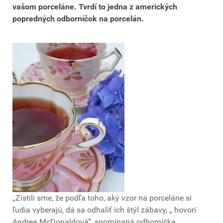
vašom porceláne. Tvrdí to jedna z amerických
popredných odborníčok na porcelán.
„Zistili sme, že podľa toho, aký vzor na porceláne si
ľudia vyberajú, dá sa odhaliť ich štýl zábavy, „ hovorí
Andrea McDonaldová“, spomínaná odborníčka