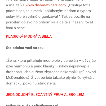
a majiteľka
www.dishmatvhers.com
. „Existuje totiž
priame spojenie medzi obľúbeným riadom a typom
osláv, ktoré zvyknú organizovať.“ Tak sa pozrite na
porcelán do svojho príborníka a dajte si naservírovať
čosi o sebe...
KLASICKÁ MODRÁ A BIELA
Ste odolná voči stresu
„Ženu, ktorú priťahuje modro-biely porcelán – dávajúci
izbe harmóniu a punc klasiky – nikdy neprekvapia
drobnosti, lebo si život zbytočne nekomplikuje,“ hovorí
McDonaldová. Život beriete tak,ako plynie, čo vytvára
domácku, pokojnú atmosféru.
JEDNODUCHÝ ELEGANTNÝ PRUH ALEBO LEM
Vyžaruje z vás sofistikovanosť