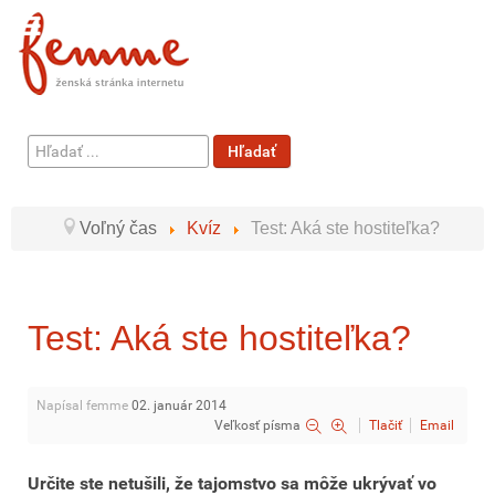
Hľadať
Hľadať
...
Voľný čas
Kvíz
Test: Aká ste hostiteľka?
Test: Aká ste hostiteľka?
Napísal femme
02. január 2014
Veľkosť písma
Tlačiť
Email
Určite ste netušili, že tajomstvo sa môže ukrývať vo