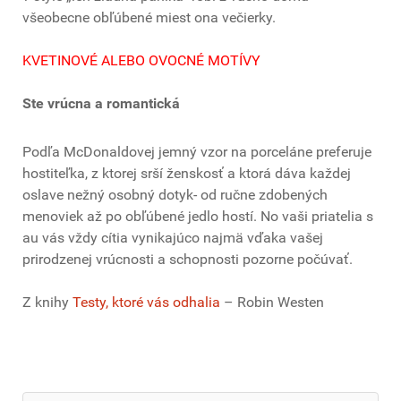
všeobecne obľúbené miest ona večierky.
KVETINOVÉ ALEBO OVOCNÉ MOTÍVY
Ste vrúcna a romantická
Podľa McDonaldovej jemný vzor na porceláne preferuje
hostiteľka, z ktorej srší ženskosť a ktorá dáva každej
oslave nežný osobný dotyk- od ručne zdobených
menoviek až po obľúbené jedlo hostí. No vaši priatelia s
au vás vždy cítia vynikajúco najmä vďaka vašej
prirodzenej vrúcnosti a schopnosti pozorne počúvať.
Z knihy
Testy, ktoré vás odhalia
– Robin Westen