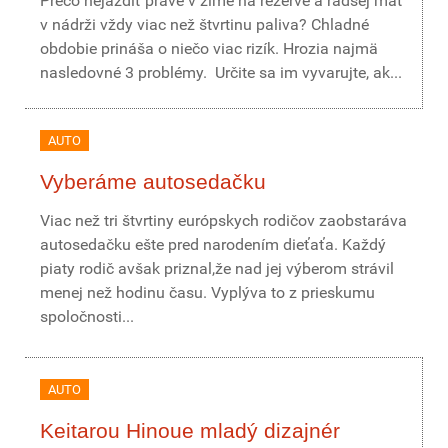
Prečo nejazdiť práve v zime na rezerve a radšej mať
v nádrži vždy viac než štvrtinu paliva? Chladné
obdobie prináša o niečo viac rizík. Hrozia najmä
nasledovné 3 problémy. Určite sa im vyvarujte, ak...
AUTO
Vyberáme autosedačku
Viac než tri štvrtiny európskych rodičov zaobstaráva
autosedačku ešte pred narodením dieťaťa. Každý
piaty rodič avšak priznal,že nad jej výberom strávil
menej než hodinu času. Vyplýva to z prieskumu
spoločnosti...
AUTO
Keitarou Hinoue mladý dizajnér