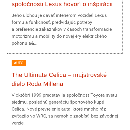
spoločnosti Lexus hovorí o inšpirácii
Jeho úlohou je dávať interiérom vozidiel Lexus
formu a funkčnosť, predvídajúc potreby
a preferencie zákazníkov v časoch transformácie
motorizmu a mobility do novej éry elektrického
pohonu a&...
AUTO
The Ultimate Celica – majstrovské
dielo Roda Millena
V októbri 1999 predstavila spoločnosť Toyota svetu
siedmu, poslednú generáciu športového kupé
Celica. Nové prevtelenie auta, ktoré mnoho ráz
zvíťazilo vo WRC, sa nemohlo zaobísť bez závodnej
verzie.