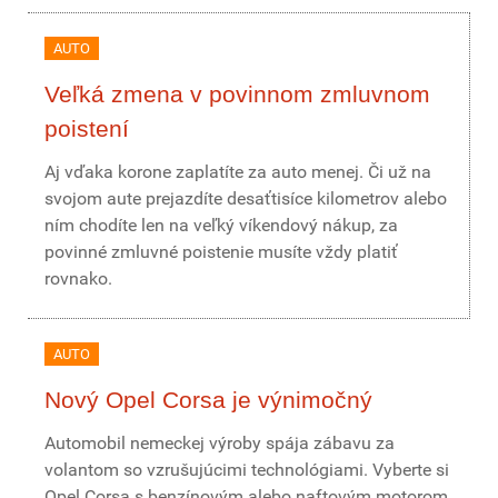
AUTO
Veľká zmena v povinnom zmluvnom
poistení
Aj vďaka korone zaplatíte za auto menej. Či už na
svojom aute prejazdíte desaťtisíce kilometrov alebo
ním chodíte len na veľký víkendový nákup, za
povinné zmluvné poistenie musíte vždy platiť
rovnako.
AUTO
Nový Opel Corsa je výnimočný
Automobil nemeckej výroby spája zábavu za
volantom so vzrušujúcimi technológiami. Vyberte si
Opel Corsa s benzínovým alebo naftovým motorom,