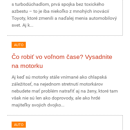
s turbodúchadlom, prvá spojka bez toxického
azbestu – to je iba niekoľko z mnohých inovácií
Toyoty, ktoré zmenili a naďalej menia automobilový
svet. Aj k...
AUTO
Čo robiť vo voľnom čase? Vysadnite
na motorku
Aj keď sú motorky stále vnímané ako chlapská
záležitosť, na nejednom stretnutí motorkárov
nebudete mať problém natrafiť aj na ženy, ktoré tam
však nie sú len ako doprovody, ale ako hrdé
majiteľky svojich dvojko...
AUTO