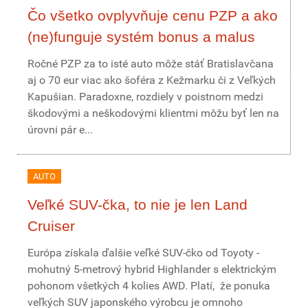
Čo všetko ovplyvňuje cenu PZP a ako
(ne)funguje systém bonus a malus
Ročné PZP za to isté auto môže stáť Bratislavčana
aj o 70 eur viac ako šoféra z Kežmarku či z Veľkých
Kapušian. Paradoxne, rozdiely v poistnom medzi
škodovými a neškodovými klientmi môžu byť len na
úrovni pár e...
AUTO
Veľké SUV-čka, to nie je len Land
Cruiser
Európa získala ďalšie veľké SUV-čko od Toyoty -
mohutný 5-metrový hybrid Highlander s elektrickým
pohonom všetkých 4 kolies AWD. Platí, že ponuka
veľkých SUV japonského výrobcu je omnoho