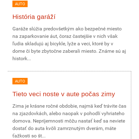
AUTO
História garáží
Garáže slúžia predovšetkým ako bezpečné miesto
na zaparkovanie áut, čoraz častejšie v nich však
ľudia skladujú aj bicykle, lyže a veci, ktoré by v
dome či byte zbytočne zaberali miesto. Známe sú aj
histork...
AUTO
Tieto veci noste v aute počas zimy
Zima je krásne ročné obdobie, najmä keď trávite čas
na zjazdovkách, alebo naopak v pohodlí vyhriateho
domova. Nepríjemnosti môžu nastať keď sa neviete
dostať do auta kvôli zamrznutým dverám, máte
ťažkosti so št...