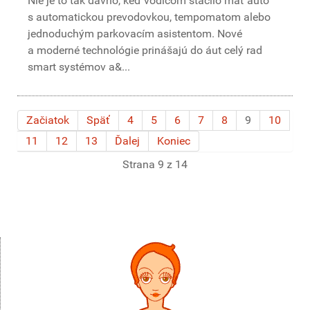
Nie je to tak dávno, keď vodičom stačilo mať auto
s automatickou prevodovkou, tempomatom alebo
jednoduchým parkovacím asistentom. Nové
a moderné technológie prinášajú do áut celý rad
smart systémov a&...
Začiatok
Späť
4
5
6
7
8
9
10
11
12
13
Ďalej
Koniec
Strana 9 z 14