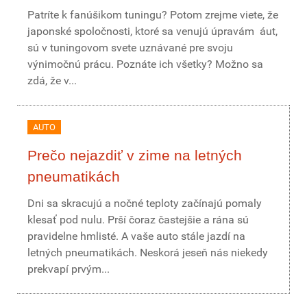
Patríte k fanúšikom tuningu? Potom zrejme viete, že
japonské spoločnosti, ktoré sa venujú úpravám áut,
sú v tuningovom svete uznávané pre svoju
výnimočnú prácu. Poznáte ich všetky? Možno sa
zdá, že v...
AUTO
Prečo nejazdiť v zime na letných
pneumatikách
Dni sa skracujú a nočné teploty začínajú pomaly
klesať pod nulu. Prší čoraz častejšie a rána sú
pravidelne hmlisté. A vaše auto stále jazdí na
letných pneumatikách. Neskorá jeseň nás niekedy
prekvapí prvým...