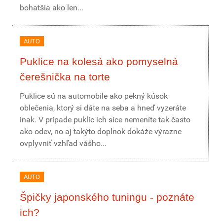
bohatšia ako len...
AUTO
Puklice na kolesá ako pomyselná
čerešnička na torte
Puklice sú na automobile ako pekný kúsok
oblečenia, ktorý si dáte na seba a hneď vyzeráte
inak. V prípade puklíc ich síce nemeníte tak často
ako odev, no aj takýto doplnok dokáže výrazne
ovplyvniť vzhľad vášho...
AUTO
Špičky japonského tuningu - poznáte
ich?