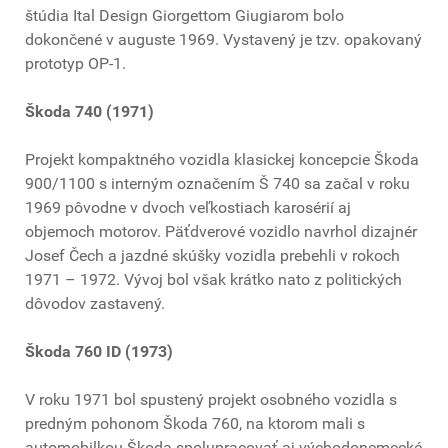
štúdia Ital Design Giorgettom Giugiarom bolo
dokončené v auguste 1969. Vystavený je tzv. opakovaný
prototyp OP-1.
Škoda 740 (1971)
Projekt kompaktného vozidla klasickej koncepcie Škoda
900/1100 s interným označením Š 740 sa začal v roku
1969 pôvodne v dvoch veľkostiach karosérií aj
objemoch motorov. Päťdverové vozidlo navrhol dizajnér
Josef Čech a jazdné skúšky vozidla prebehli v rokoch
1971 – 1972. Vývoj bol však krátko nato z politických
dôvodov zastavený.
Škoda 760 ID (1973)
V roku 1971 bol spustený projekt osobného vozidla s
predným pohonom Škoda 760, na ktorom mali s
automobilkou Škoda spolupracovať aj východonemecké