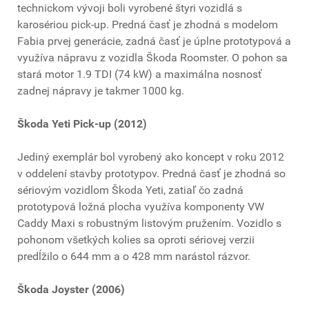
technickom vývoji boli vyrobené štyri vozidlá s
karosériou pick-up. Predná časť je zhodná s modelom
Fabia prvej generácie, zadná časť je úplne prototypová a
využíva nápravu z vozidla Škoda Roomster. O pohon sa
stará motor 1.9 TDI (74 kW) a maximálna nosnosť
zadnej nápravy je takmer 1000 kg.
Škoda Yeti Pick-up (2012)
Jediný exemplár bol vyrobený ako koncept v roku 2012
v oddelení stavby prototypov. Predná časť je zhodná so
sériovým vozidlom Škoda Yeti, zatiaľ čo zadná
prototypová ložná plocha využíva komponenty VW
Caddy Maxi s robustným listovým pružením. Vozidlo s
pohonom všetkých kolies sa oproti sériovej verzii
predĺžilo o 644 mm a o 428 mm narástol rázvor.
Škoda Joyster (2006)