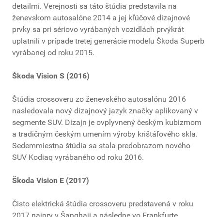
detailmi. Verejnosti sa táto štúdia predstavila na
ženevskom autosalóne 2014 a jej kľúčové dizajnové
prvky sa pri sériovo vyrábaných vozidlách prvýkrát
uplatnili v prípade tretej generácie modelu Škoda Superb
vyrábanej od roku 2015.
Škoda Vision S (2016)
Štúdia crossoveru zo ženevského autosalónu 2016
nasledovala nový dizajnový jazyk značky aplikovaný v
segmente SUV. Dizajn je ovplyvnený českým kubizmom
a tradičným českým umením výroby krištáľového skla.
Sedemmiestna štúdia sa stala predobrazom nového
SUV Kodiaq vyrábaného od roku 2016.
Škoda Vision E (2017)
Čisto elektrická štúdia crossoveru predstavená v roku
2017 najprv v Šanghaji a následne vo Frankfurte