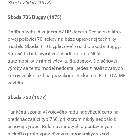
Škoda 760 ID (1973)
Škoda 736 Buggy (1975)
Podľa návrhu dizajnéra AZNP Josefa Čecha vzniklo v
prvej polovici 70. rokov na báze upravenej techniky
modelu Škoda 110 L „plážové“ vozidlo Škoda Buggy.
Karoséria bola vyrobená v odbornom učilišti
automobilky v rámci výcviku študentov. Do sériovej
výroby sa tento model nedostal, jeden z realizovaných
kusov však slúžil na pražskom letisku ako FOLLOW ME
vozidlo.
Škoda 763 (1977)
Funkčná vzorka vývojového radu nadväzujúceho na
predchádzajúci typ 760, pri ktorom nikdy nedošlo k
sériovej výrobe. Bolo navrhnutých a postavených
niekoľko prototypov rôznych karosárskych verzií –