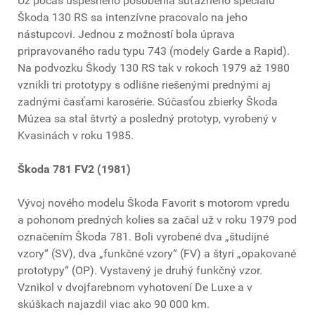
Už počas úspešného pôsobenia súťažného špeciálu
Škoda 130 RS sa intenzívne pracovalo na jeho
nástupcovi. Jednou z možností bola úprava
pripravovaného radu typu 743 (modely Garde a Rapid).
Na podvozku Škody 130 RS tak v rokoch 1979 až 1980
vznikli tri prototypy s odlišne riešenými prednými aj
zadnými časťami karosérie. Súčasťou zbierky Škoda
Múzea sa stal štvrtý a posledný prototyp, vyrobený v
Kvasinách v roku 1985.
Škoda 781 FV2 (1981)
Vývoj nového modelu Škoda Favorit s motorom vpredu
a pohonom predných kolies sa začal už v roku 1979 pod
označením Škoda 781. Boli vyrobené dva „študijné
vzory“ (SV), dva „funkčné vzory“ (FV) a štyri „opakované
prototypy“ (OP). Vystavený je druhý funkčný vzor.
Vznikol v dvojfarebnom vyhotovení De Luxe a v
skúškach najazdil viac ako 90 000 km.