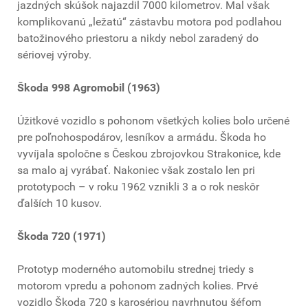
jazdných skúšok najazdil 7000 kilometrov. Mal však
komplikovanú „ležatú“ zástavbu motora pod podlahou
batožinového priestoru a nikdy nebol zaradený do
sériovej výroby.
Škoda 998 Agromobil (1963)
Úžitkové vozidlo s pohonom všetkých kolies bolo určené
pre poľnohospodárov, lesníkov a armádu. Škoda ho
vyvíjala spoločne s Českou zbrojovkou Strakonice, kde
sa malo aj vyrábať. Nakoniec však zostalo len pri
prototypoch – v roku 1962 vznikli 3 a o rok neskôr
ďalších 10 kusov.
Škoda 720 (1971)
Prototyp moderného automobilu strednej triedy s
motorom vpredu a pohonom zadných kolies. Prvé
vozidlo Škoda 720 s karosériou navrhnutou šéfom