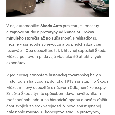
V nej automobilka
Škoda Auto
prezentuje koncepty,
dizajnové štúdie a
prototypy od konca 50. rokov
minulého storočia až po súčasnosť.
Prehliadky sú
možné v sprievode sprievodcu a po predchádzajúcej
rezervácii. Oba depozitáre tak k hlavnej expozícii Škoda
Múzea po novom pridávajú viac ako 50 atraktívnych
exponátov!
V jedinečnej atmosfére historickej továrenskej haly s
históriou siahajúcou až do roku 1913 sprístupnilo Škoda
Múzeum nový depozitár s názvom Odtajnené koncepty.
Značka Škoda týmto spôsobom dáva návštevníkom
možnosť nahliadnuť za historickú oponu a otvára ďalšiu
časť svojich zbierok verejnosti. V novo sprístupnenej
hale našlo miesto 31 konceptov, štúdií a prototypov,