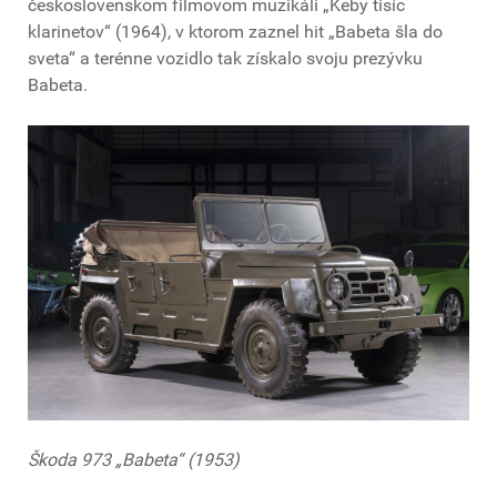
československom filmovom muzikáli „Keby tisíc
klarinetov“ (1964), v ktorom zaznel hit „Babeta šla do
sveta“ a terénne vozidlo tak získalo svoju prezývku
Babeta.
Škoda 973 „Babeta“ (1953)