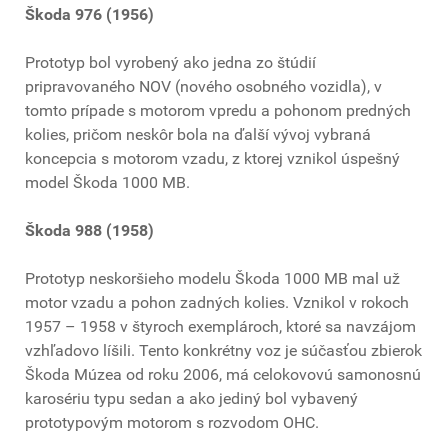
Škoda 976 (1956)
Prototyp bol vyrobený ako jedna zo štúdií
pripravovaného NOV (nového osobného vozidla), v
tomto prípade s motorom vpredu a pohonom predných
kolies, pričom neskôr bola na ďalší vývoj vybraná
koncepcia s motorom vzadu, z ktorej vznikol úspešný
model Škoda 1000 MB.
Škoda 988 (1958)
Prototyp neskoršieho modelu Škoda 1000 MB mal už
motor vzadu a pohon zadných kolies. Vznikol v rokoch
1957 – 1958 v štyroch exemplároch, ktoré sa navzájom
vzhľadovo líšili. Tento konkrétny voz je súčasťou zbierok
Škoda Múzea od roku 2006, má celokovovú samonosnú
karosériu typu sedan a ako jediný bol vybavený
prototypovým motorom s rozvodom OHC.