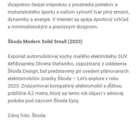
dizajnérov čerpal inšpiráciu z prostredia pretekov a
motoristického športu s cieľom vytvoriť tvar plný emócií,
dynamiky a energie. V interiéri sa spája športový vzhľad
s minimalistickým a precíznym dizajnom.
Škoda Modern Solid Small (2023)
Exponát automobilovej sochy malého elektrického SUV
šéfdizajnéra Olivera Stefaniho, zapožičaný z oddelenia
Škoda Design, bol predstavený pri uvedení plánovaných
elektromobilov značky Škoda – Let’s explore v roku
2023. Znázorňoval kompaktný elektromobil s dĺžkou
približne 4,2 metra, ktorý sa tento rok objaví v sériovej
podobe pod názvom Škoda Epiq.
Zdroj foto: Škoda