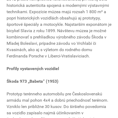
historická autenticita spojená s modernými výstavnými
technikami. Expozície múzea majú rozsah 1 800 m² a
popri historických vozidlách obsahujú aj prototypy,
športové špeciály a motocykle. Najstarším exponátom je
bicykel Slavia z roku 1899. Návštevu múzea je možné
kombinovať s prehliadkou výrobného závodu Škoda v
Mladej Boleslavi, prípadne závodu vo Vrchlabí či
Kvasinách, ako aj s výletom do rodného domu
Ferdinanda Porsche v Liberci-Vratislaviciach.
Profily vystavených vozidiel
Škoda 973 „Babeta“ (1953)
Prototyp terénneho automobilu pre Československú
armádu mal pohon 4x4 a dobrú priechodnosť terénom.
Vzniklo len približne 30 kusov. Do širšieho povedomia
sa vozidlo zapísalo najmä účinkovaním v