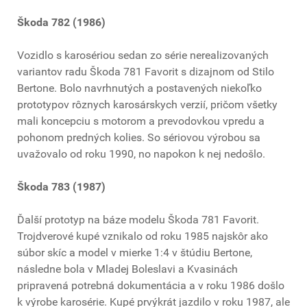
Škoda 782 (1986)
Vozidlo s karosériou sedan zo série nerealizovaných
variantov radu Škoda 781 Favorit s dizajnom od Stilo
Bertone. Bolo navrhnutých a postavených niekoľko
prototypov rôznych karosárskych verzií, pričom všetky
mali koncepciu s motorom a prevodovkou vpredu a
pohonom predných kolies. So sériovou výrobou sa
uvažovalo od roku 1990, no napokon k nej nedošlo.
Škoda 783 (1987)
Ďalší prototyp na báze modelu Škoda 781 Favorit.
Trojdverové kupé vznikalo od roku 1985 najskôr ako
súbor skíc a model v mierke 1:4 v štúdiu Bertone,
následne bola v Mladej Boleslavi a Kvasinách
pripravená potrebná dokumentácia a v roku 1986 došlo
k výrobe karosérie. Kupé prvýkrát jazdilo v roku 1987, ale