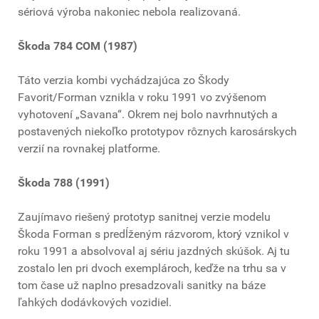
sériová výroba nakoniec nebola realizovaná.
Škoda 784 COM (1987)
Táto verzia kombi vychádzajúca zo Škody
Favorit/Forman vznikla v roku 1991 vo zvýšenom
vyhotovení „Savana“. Okrem nej bolo navrhnutých a
postavených niekoľko prototypov rôznych karosárskych
verzií na rovnakej platforme.
Škoda 788 (1991)
Zaujímavo riešený prototyp sanitnej verzie modelu
Škoda Forman s predĺženým rázvorom, ktorý vznikol v
roku 1991 a absolvoval aj sériu jazdných skúšok. Aj tu
zostalo len pri dvoch exemplároch, keďže na trhu sa v
tom čase už naplno presadzovali sanitky na báze
ľahkých dodávkových vozidiel.