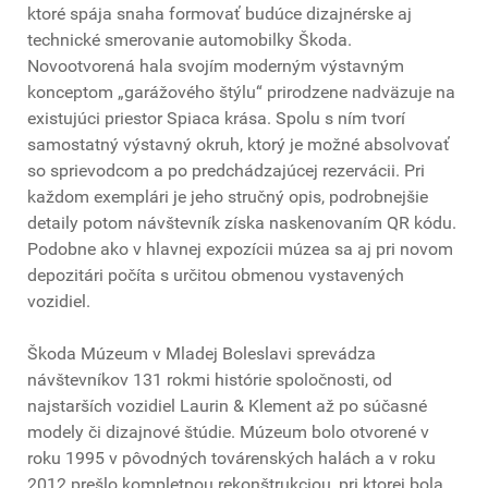
ktoré spája snaha formovať budúce dizajnérske aj
technické smerovanie automobilky Škoda.
Novootvorená hala svojím moderným výstavným
konceptom „garážového štýlu“ prirodzene nadväzuje na
existujúci priestor Spiaca krása. Spolu s ním tvorí
samostatný výstavný okruh, ktorý je možné absolvovať
so sprievodcom a po predchádzajúcej rezervácii. Pri
každom exemplári je jeho stručný opis, podrobnejšie
detaily potom návštevník získa naskenovaním QR kódu.
Podobne ako v hlavnej expozícii múzea sa aj pri novom
depozitári počíta s určitou obmenou vystavených
vozidiel.
Škoda Múzeum v Mladej Boleslavi sprevádza
návštevníkov 131 rokmi histórie spoločnosti, od
najstarších vozidiel Laurin & Klement až po súčasné
modely či dizajnové štúdie. Múzeum bolo otvorené v
roku 1995 v pôvodných továrenských halách a v roku
2012 prešlo kompletnou rekonštrukciou, pri ktorej bola