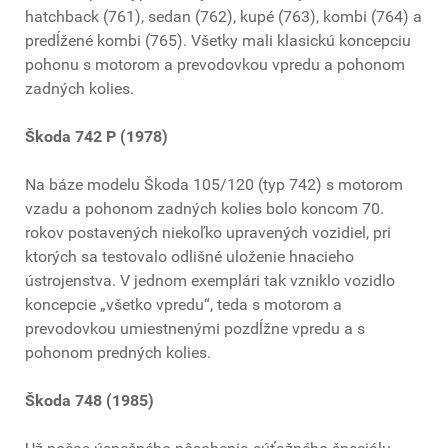
hatchback (761), sedan (762), kupé (763), kombi (764) a
predĺžené kombi (765). Všetky mali klasickú koncepciu
pohonu s motorom a prevodovkou vpredu a pohonom
zadných kolies.
Škoda 742 P (1978)
Na báze modelu Škoda 105/120 (typ 742) s motorom
vzadu a pohonom zadných kolies bolo koncom 70.
rokov postavených niekoľko upravených vozidiel, pri
ktorých sa testovalo odlišné uloženie hnacieho
ústrojenstva. V jednom exemplári tak vzniklo vozidlo
koncepcie „všetko vpredu“, teda s motorom a
prevodovkou umiestnenými pozdĺžne vpredu a s
pohonom predných kolies.
Škoda 748 (1985)