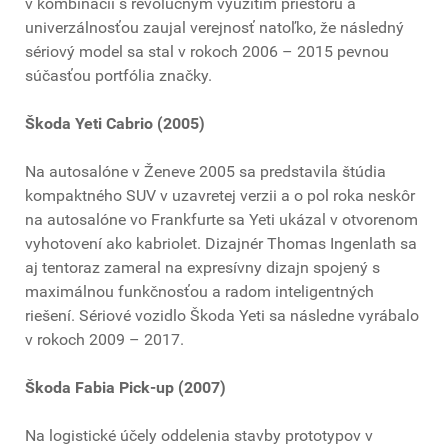
v kombinácii s revolučným využitím priestoru a
univerzálnosťou zaujal verejnosť natoľko, že následný
sériový model sa stal v rokoch 2006 – 2015 pevnou
súčasťou portfólia značky.
Škoda Yeti Cabrio (2005)
Na autosalóne v Ženeve 2005 sa predstavila štúdia
kompaktného SUV v uzavretej verzii a o pol roka neskôr
na autosalóne vo Frankfurte sa Yeti ukázal v otvorenom
vyhotovení ako kabriolet. Dizajnér Thomas Ingenlath sa
aj tentoraz zameral na expresívny dizajn spojený s
maximálnou funkčnosťou a radom inteligentných
riešení. Sériové vozidlo Škoda Yeti sa následne vyrábalo
v rokoch 2009 – 2017.
Škoda Fabia Pick-up (2007)
Na logistické účely oddelenia stavby prototypov v