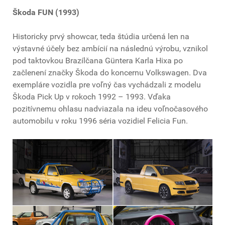
Škoda FUN (1993)
Historicky prvý showcar, teda štúdia určená len na
výstavné účely bez ambícií na následnú výrobu, vznikol
pod taktovkou Brazílčana Güntera Karla Hixa po
začlenení značky Škoda do koncernu Volkswagen. Dva
exempláre vozidla pre voľný čas vychádzali z modelu
Škoda Pick Up v rokoch 1992 – 1993. Vďaka
pozitívnemu ohlasu nadviazala na ideu voľnočasového
automobilu v roku 1996 séria vozidiel Felicia Fun.