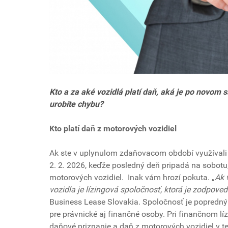
Kto a za aké vozidlá platí daň, aká je po novom s
urobíte chybu?
Kto platí daň z motorových vozidiel
Ak ste v uplynulom zdaňovacom období využívali v
2. 2. 2026, keďže posledný deň pripadá na sobotu,
motorových vozidiel. Inak vám hrozí pokuta. „
Ak 
vozidla je lízingová spoločnosť, ktorá je zodpove
Business Lease Slovakia. Spoločnosť je popredný
pre právnické aj finančné osoby. Pri finančnom líz
daňové priznanie a daň z motorových vozidiel v te