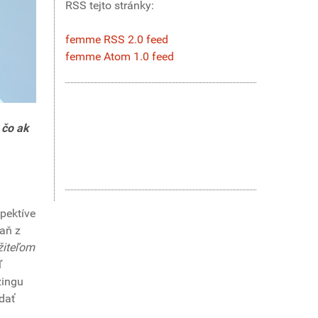
RSS tejto stránky:
femme RSS 2.0 feed
femme Atom 1.0 feed
 čo ak
pektíve
daň z
ržiteľom
ľ
zingu
odať