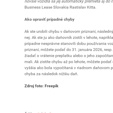
novšie vozidlá sa jej automaticky premieta aj do n
Business Lease Slovakia Rastislav Kitta.
Ako opraviť prípadné chyby
Ak ste urobili chybu v daňovom priznaní, následný p
nej. Ak ste ju ako daňovník zistili v lehote, napr
prípadne nesprávne stanovili dobu používania vo
priznaní, môžete podať do 31. januára 2026, resp
žiadať o vrátenie preplatku alebo o jeho započítan
mali. Ak zistíte chybu až po lehote, môžete podať
vyššia ako bola vypočítaná v riadnom daňovom p
chyba za následok nižšiu daň.
Zdroj foto: Freepik