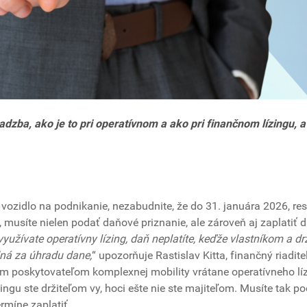
adzba, ako je to pri operatívnom a ako pri finančnom lízingu, a
ozidlo na podnikanie, nezabudnite, že do 31. januára 2026, res
 musíte nielen podať daňové priznanie, ale zároveň aj zaplatiť 
využívate
operatívny lízing, daň neplatíte, keďže vlastníkom a d
dná za úhradu dane,
“ upozorňuje Rastislav Kitta, finančný riadite
m poskytovateľom komplexnej mobility vrátane operatívneho lí
ingu ste držiteľom vy, hoci ešte nie ste majiteľom. Musíte tak p
rmíne zaplatiť.