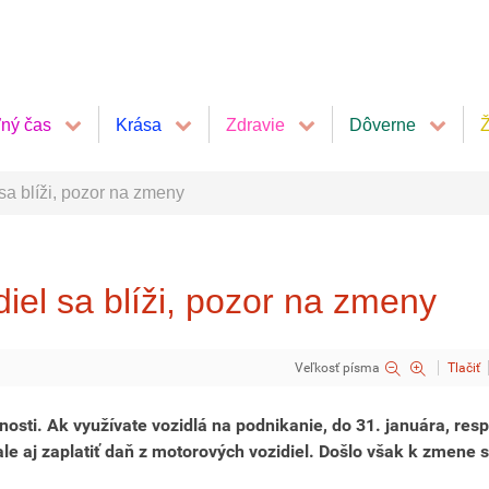
ľný čas
Krása
Zdravie
Dôverne
Ž
sa blíži, pozor na zmeny
iel sa blíži, pozor na zmeny
Veľkosť písma
Tlačiť
osti. Ak využívate vozidlá na podnikanie, do 31. januára, resp
le aj zaplatiť daň z motorových vozidiel.
Došlo však k zmene 