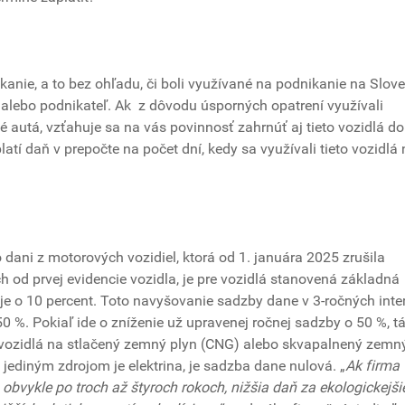
kanie, a to bez ohľadu, či boli využívané na podnikanie na Slov
a alebo podnikateľ. Ak z dôvodu úsporných opatrení využívali
 autá, vzťahuje sa na vás povinnosť zahrnúť aj tieto vozidlá do
í daň v prepočte na počet dní, kedy sa využívali tieto vozidlá 
ani z motorových vozidiel, ktorá od 1. januára 2025 zrušila
h od prvej evidencie vozidla, je pre vozidlá stanovená základná
je o 10 percent. Toto navyšovanie sadzby dane v 3-ročných inte
 %. Pokiaľ ide o zníženie už upravenej ročnej sadzby o 50 %, tá
 vozidlá na stlačený zemný plyn (CNG) alebo skvapalnený zemn
 jediným zdrojom je elektrina, je sadzba dane nulová. „
Ak firma
obvykle po troch až štyroch rokoch, nižšia daň za ekologickejšie