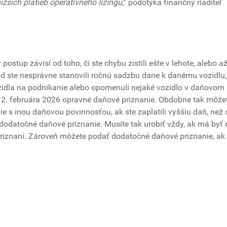
ižších platieb operatívneho lízingu
,“ podotýka finančný riaditeľ
ostup závisí od toho, či ste chybu zistili ešte v lehote, alebo a
íklad ste nesprávne stanovili ročnú sadzbu dane k danému vozidlu,
zidla na podnikanie alebo opomenuli nejaké vozidlo v daňovom
. 2. februára 2026 opravné daňové priznanie. Obdobne tak môže
ie s inou daňovou povinnosťou, ak ste zaplatili vyššiu daň, než 
 dodatočné daňové priznanie. Musíte tak urobiť vždy, ak má byť
riznaní. Zároveň môžete podať dodatočné daňové priznanie, a