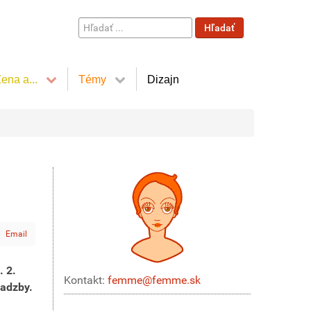
Hľadať
Hľadať
...
ena a...
Témy
Dizajn
Email
. 2.
Kontakt:
femme@femme.sk
sadzby.