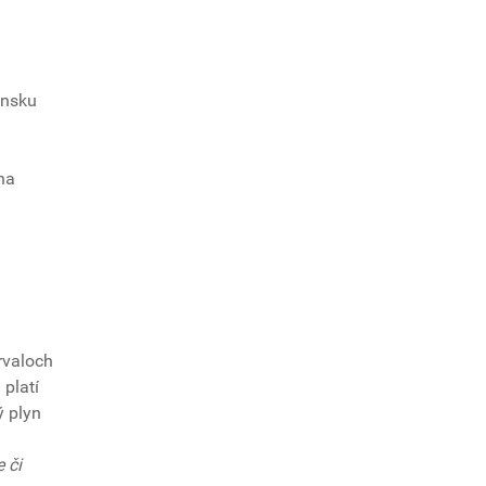
ensku
na
rvaloch
 platí
ý plyn
 či