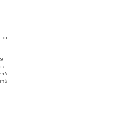
ž po
te
ste
 daň
k má