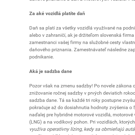
Za aké vozidlá platíte daň
Daň sa platí za všetky vozidlá využívané na podni
alebo v zahraničí, ak je držiteľom slovenská firm
zamestnanci vašej firmy na služobné cesty vlastné
daňového priznania. Zamestnávateľ následne zaplat
podnikanie.
Aká je sadzba dane
Pozor však na zmenu sadzby! Po novele zákona o d
znižovanie ročnej sadzby v prvých deviatich rokoc
sadzba dane. Tá sa každé tri roky postupne zvyšu
pokračuje až do dosiahnutia hodnoty zvýšenia o 50
naďalej pre hybridné motorové vozidlá, motorové
(LNG) a na vodíkový pohon. Pri vozidlách, ktorých
využíva operatívny lízing, kedy sa obmieňajú autá 