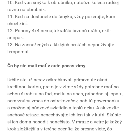
10. Keď vás šmýka k obrubníku, natočze kolesa radšej
rovno na obrubník.
11. Keď sa dostanete do šmyku, vždy pozerajte, kam
chcete ísť.
12. Pohony 4x4 nemajú kratšiu brzdnú dráhu, skôr
anopak.
13. Na zasnežených a klzkých cestách nepoužívajte
tempomat.
Čo by ste mali mať v aute počas zimy
Určite ste už neraz oškrabkávali primrznuté okná
kreditnou kartou, preto je v zime vždy potrebné mať so
sebou škrabku na ľad, metlu na sneh, prípadne aj lopatu,
nemrznúcu zmes do ostrekovačov, nabitú powerbanku
a možno aj núdzové svietidlo a teplú deku. A ak vozíte
snehové reťaze, nenechávajte ich len tak v kufri. Skúste
si ich doma nasadiť nanečisto. V mraze a vetre je každý
krok zložitejší a v teréne oceníte, že presne viete, čo