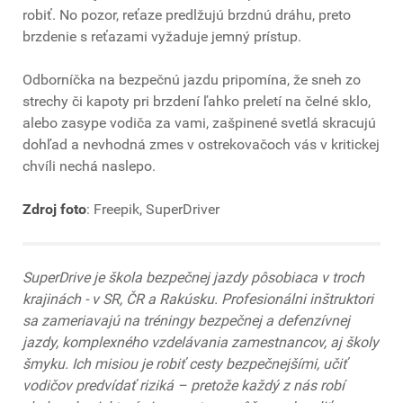
robiť. No pozor, reťaze predlžujú brzdnú dráhu, preto
brzdenie s reťazami vyžaduje jemný prístup.
Odborníčka na bezpečnú jazdu pripomína, že sneh zo
strechy či kapoty pri brzdení ľahko preletí na čelné sklo,
alebo zasype vodiča za vami, zašpinené svetlá skracujú
dohľad a nevhodná zmes v ostrekovačoch vás v kritickej
chvíli nechá naslepo.
Zdroj foto
: Freepik, SuperDriver
SuperDrive je škola bezpečnej jazdy pôsobiaca v troch
krajinách - v SR, ČR a Rakúsku. Profesionálni inštruktori
sa zameriavajú na tréningy bezpečnej a defenzívnej
jazdy, komplexného vzdelávania zamestnancov, aj školy
šmyku. Ich misiou je robiť cesty bezpečnejšími, učiť
vodičov predvídať riziká – pretože každý z nás robí