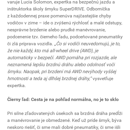
varuje Lucia Solomon, expertka na bezpečnú jazdu a
inštruktorka školy šmyku SuperDRIVE. Odborníčka
z každodennej praxe pomenúva najčastejšie chyby
vodičov v zime – ide o zvýšenú rýchlosť a malé odstupy,
nesprávne brzdenie alebo prudké manévrovanie,
podcenenie tzv. čierneho ľadu, podceňované pneumatiky
či zlá príprava vozidla.
„Čo si vodiči neuvedomujú, je to,
že nie každý, kto má all-wheel drive (AWD), je
automaticky v bezpečí. AWD pomáha pri rozjazde, ale
neznamená lepšiu brzdnú dráhu alebo odolnosť voči
šmyku. Naopak, pri brzdení má AWD nevýhody vyššej
hmotnosti a teda aj dlhšej brzdnej dráhy,“
vysvetľuje
expertka.
Čierny ľad: Cesta je na pohľad normálna, no je to sklo
Pri silne zľadovatených úsekoch sa brzdná dráha predĺži
a manévrovanie je obmedzené. Keď už príde šmyk, býva
neskoro riešiť, či sme mali dobré pneumatiky, či sme išli