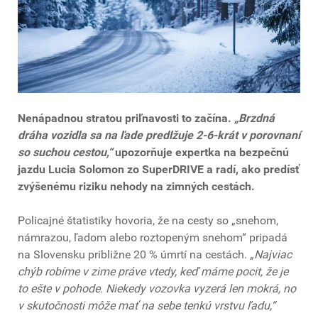
Nenápadnou stratou priľnavosti to začína.
„Brzdná
dráha vozidla sa na ľade predlžuje 2-6-krát v porovnaní
so suchou cestou,“
upozorňuje expertka na bezpečnú
jazdu Lucia Solomon zo SuperDRIVE a radí, ako predísť
zvýšenému riziku nehody na zimných cestách.
Policajné štatistiky hovoria, že na cesty so „snehom,
námrazou, ľadom alebo roztopeným snehom“ pripadá
na Slovensku približne 20 % úmrtí na cestách.
„Najviac
chýb robíme v zime práve vtedy, keď máme pocit, že je
to ešte v pohode. Niekedy vozovka vyzerá len mokrá, no
v skutočnosti môže mať na sebe tenkú vrstvu ľadu,“