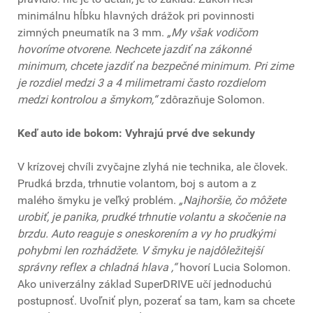
minimálnu hĺbku hlavných drážok pri povinnosti
zimných pneumatík na 3 mm.
„My však vodičom
hovoríme otvorene. Nechcete jazdiť na zákonné
minimum, chcete jazdiť na bezpečné minimum. Pri zime
je rozdiel medzi 3 a 4 milimetrami často rozdielom
medzi kontrolou a šmykom,“
zdôrazňuje Solomon.
Keď auto ide bokom: Vyhrajú prvé dve sekundy
V krízovej chvíli zvyčajne zlyhá nie technika, ale človek.
Prudká brzda, trhnutie volantom, boj s autom a z
malého šmyku je veľký problém.
„Najhoršie, čo môžete
urobiť, je panika, prudké trhnutie volantu a skočenie na
brzdu. Auto reaguje s oneskorením a vy ho prudkými
pohybmi len rozhádžete. V šmyku je najdôležitejší
správny reflex a chladná hlava ,“
hovorí Lucia Solomon.
Ako univerzálny základ SuperDRIVE učí jednoduchú
postupnosť. Uvoľniť plyn, pozerať sa tam, kam sa chcete