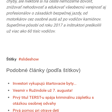
chyby, ale niektoré si na ceste nemôžeme dovoliť,
znižovať nehodovosť a edukovať všeobecnú verejnosť aj
profesionálov o zásadách bezpečnej jazdy, od
motorkárov cez osobné autá až po vodičov kamiónov.
SuperDrive pôsobí od roku 2017 a inštruktori preškolili
už viac ako 60 tisíc vodičov.
Štítky
slideshow
Podobné články (podľa štítkov)
Investori vykupujú štartovacie byty...
Vesmír v Ružindole už 7. augusta!
Prvý titul TERST-u spája kriminálnu zápletku s
otázkou osobnej odvahy
Prvá pomoc pri otrave detí