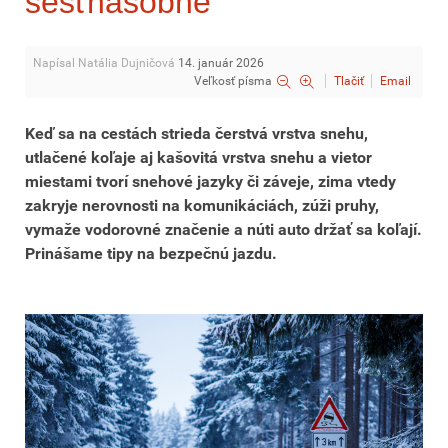
šesťnásobne
Napísal Natália Dujničová
14. január 2026
Veľkosť písma
Tlačiť
Email
Keď sa na cestách strieda čerstvá vrstva snehu,
utlačené koľaje aj kašovitá vrstva snehu a vietor
miestami tvorí snehové jazyky či záveje, zima vtedy
zakryje nerovnosti na komunikáciách, zúži pruhy,
vymaže vodorovné značenie a núti auto držať sa koľají.
Prinášame tipy na bezpečnú jazdu.