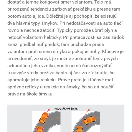
dostať a jemne korigovať smer volantom. Telo má
prirodzenú tendenciu zafixovať prekážku a presne tam
potom auto aj ide. Dôležité je aj pochopiť, že existujú
dva hlavné typy šmykov. Pri nedotáčavosti sa auto tlačí
rovno a nechce zatočiť. Typicky pomôže ubrať plyn a
netočiť volantom hekticky. Pri pretáčavosti sa zas zadok
snaží predbehnúť predok; tam prichádza práca
volantom proti smeru šmyku a pokojné nohy. Kľúčové je
si uvedomiť, že šmyk je možné zachrániť len v prvých
sekundách jeho vzniku, vodič nemá čas rozmýšľať
a navyše vtedy prežíva často aj šok zo zľaknutia, čo
spomaľuje jeho reakciu. Práve preto je kľúčové mať
správne reflexy a reakcie na šmyky, čo sa dá naučiť
práve na škole šmyku.