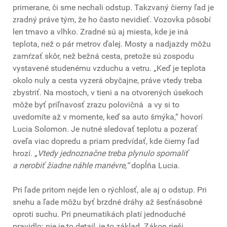
primerane, či sme nechali odstup. Takzvaný čierny ľad je
zradný práve tým, že ho často nevidieť. Vozovka pôsobí
len tmavo a vlhko. Zradné sú aj miesta, kde je iná
teplota, než o pár metrov ďalej. Mosty a nadjazdy môžu
zamŕzať skôr, než bežná cesta, pretože sú zospodu
vystavené studenému vzduchu a vetru. „Keď je teplota
okolo nuly a cesta vyzerá obyčajne, práve vtedy treba
zbystriť. Na mostoch, v tieni a na otvorených úsekoch
môže byť priľnavosť zrazu polovičná a vy si to
uvedomíte až v momente, keď sa auto šmýka,“ hovorí
Lucia Solomon. Je nutné sledovať teplotu a pozerať
oveľa viac dopredu a priam predvídať, kde čierny ľad
hrozí.
„Vtedy jednoznačne treba plynulo spomaliť
a nerobiť žiadne náhle manévre,“
dopĺňa Lucia.
Pri ľade pritom nejde len o rýchlosť, ale aj o odstup. Pri
snehu a ľade môžu byť brzdné dráhy až šesťnásobné
oproti suchu. Pri pneumatikách platí jednoduché
pravidlo: nie je to detail, je to základ. Zákon rieši