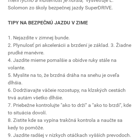
mení rýchlo a viditeľnosť je horšia,”
vysvetľuje L.
Solomon zo školy bezpečnej jazdy SuperDRIVE.
TIPY NA BEZPEČNÚ JAZDU V ZIME
1. Nejazdite v zimnej bunde.
2. Plynulosť pri akcelerácii a brzdení je základ. 3. Žiadne
prudké manévre.
4. Jazdite mierne pomalšie a obidve ruky stále na
volante.
5. Myslite na to, že brzdná dráha na snehu je oveľa
dlhšia.
6. Dodržiavajte väčeie rozostupy, na klzských cestách
trvá autám všetko dlhšie.
7. Priebežne kontrolujte "ako to drží" a "ako to brzdí", kde
to situácia dovolí.
8. Zistite kde sa vypína trakčná kontrola a naučte sa
kedy to pomôže.
9. Jazdite radšej v nízkych otáčkach vyšších prevodoch.