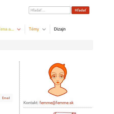
Hľadať
Hľadať
...
ena a...
Témy
Dizajn
Email
Kontakt:
femme@femme.sk