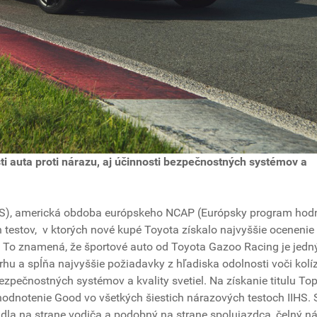
ti auta proti nárazu, aj účinnosti bezpečnostných systémov a
IIHS), americká obdoba európskeho NCAP (Európsky program hod
h testov, v ktorých nové kupé Toyota získalo najvyššie ocenenie
+. To znamená, že športové auto od Toyota Gazoo Racing je jed
u a spĺňa najvyššie požiadavky z hľadiska odolnosti voči kolíz
ezpečnostných systémov a kvality svetiel. Na získanie titulu To
odnotenie Good vo všetkých šiestich nárazových testoch IIHS. S
dla na strane vodiča a podobný na strane spolujazdca, čelný n