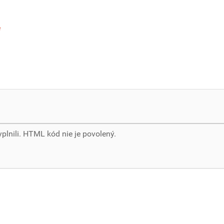
e
yplnili. HTML kód nie je povolený.