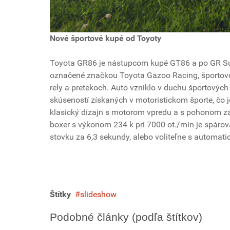
Nové športové kupé od Toyoty
Toyota GR86 je nástupcom kupé GT86 a po GR Sup
označené značkou Toyota Gazoo Racing, športovou
rely a pretekoch. Auto vzniklo v duchu športovýc
skúseností získaných v motoristickom športe, čo j
klasický dizajn s motorom vpredu a s pohonom za
boxer s výkonom 234 k pri 7000 ot./min je spáro
stovku za 6,3 sekundy, alebo voliteľne s automat
Štítky
slideshow
Podobné články (podľa štítkov)