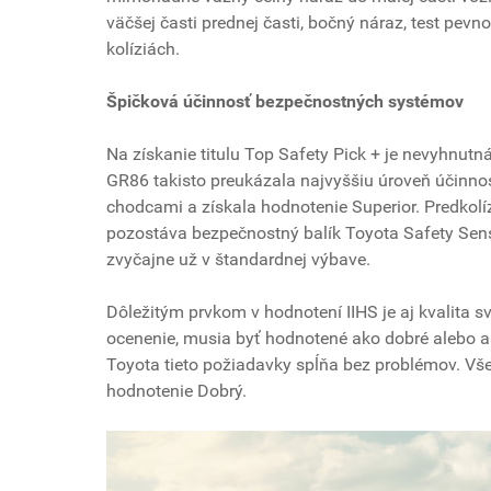
väčšej časti prednej časti, bočný náraz, test pevno
kolíziách.
Špičková účinnosť bezpečnostných systémov
Na získanie titulu Top Safety Pick + je nevyhnutná
GR86 takisto preukázala najvyššiu úroveň účinno
chodcami a získala hodnotenie Superior. Predkol
pozostáva bezpečnostný balík Toyota Safety Sense
zvyčajne už v štandardnej výbave.
Dôležitým prvkom v hodnotení IIHS je aj kvalita sv
ocenenie, musia byť hodnotené ako dobré alebo as
Toyota tieto požiadavky spĺňa bez problémov. Vše
hodnotenie Dobrý.