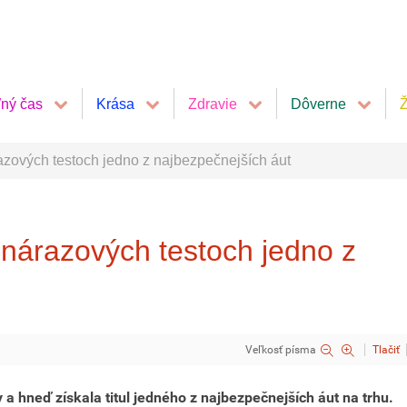
ľný čas
Krása
Zdravie
Dôverne
Ž
zových testoch jedno z najbezpečnejších áut
nárazových testoch jedno z
Veľkosť písma
Tlačiť
a hneď získala titul jedného z najbezpečnejších áut na trhu.