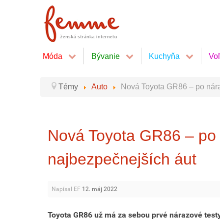
Móda
Bývanie
Kuchyňa
Vo
Témy
Auto
Nová Toyota GR86 – po nára
Nová Toyota GR86 – po 
najbezpečnejších áut
Napísal EF
12. máj 2022
Toyota GR86 už má za sebou prvé nárazové testy 