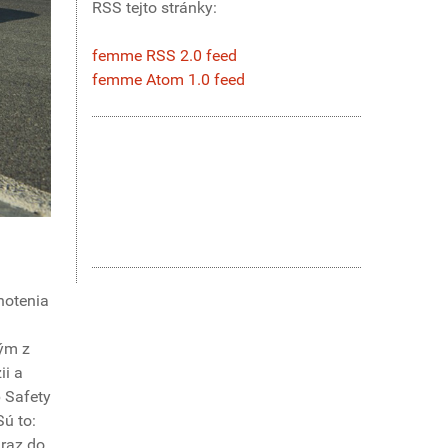
RSS tejto stránky:
femme RSS 2.0 feed
femme Atom 1.0 feed
notenia
ným z
ii a
p Safety
ú to:
áraz do