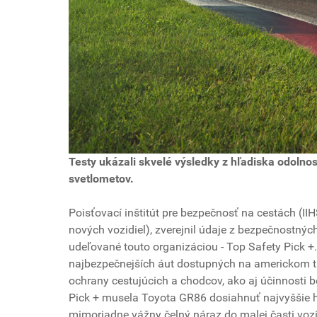
Testy ukázali skvelé výsledky z hľadiska odolnos
svetlometov.
Poisťovací inštitút pre bezpečnosť na cestách (
nových vozidiel), zverejnil údaje z bezpečnostnýc
udeľované touto organizáciou - Top Safety Pick 
najbezpečnejších áut dostupných na americkom trh
ochrany cestujúcich a chodcov, ako aj účinnosti b
Pick + musela Toyota GR86 dosiahnuť najvyššie h
mimoriadne vážny čelný náraz do malej časti vozi