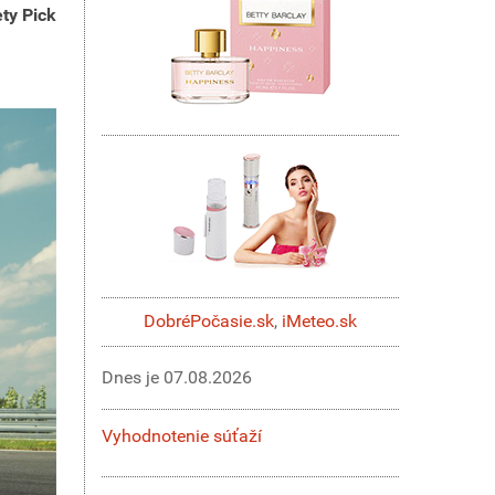
ety Pick
DobréPočasie.sk
,
iMeteo.sk
Dnes je
07.08.2026
Vyhodnotenie súťaží