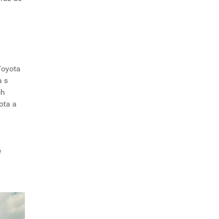
Toyota
a s
ch
ota a
é