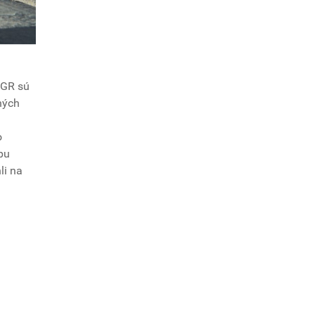
 GR sú
ných
o
pu
li na