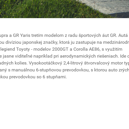
ra a GR Yaris tretím modelom z radu športových áut GR. Autá
 divíziou japonskej značky, ktorá ju zastupuje na medzinárod
h legiend Toyoty - modelov 2000GT a Corolla AE86, s využitím
e jasne viditeľné napríklad pri aerodynamických riešeniach. Ide 
dných kolies. Vysokootáčkový 2,4-litrový štvorvalcový motor ty
vaný s manuálnou 6-stupňovou prevodovkou, s ktorou auto zrých
ickou prevodovkou so 6 stupňami.