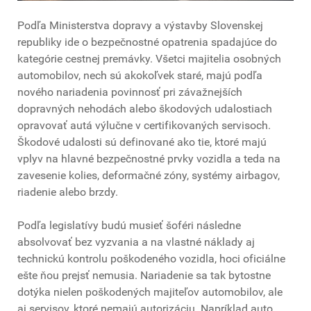
Podľa Ministerstva dopravy a výstavby Slovenskej
republiky ide o bezpečnostné opatrenia spadajúce do
kategórie cestnej premávky. Všetci majitelia osobných
automobilov, nech sú akokoľvek staré, majú podľa
nového nariadenia povinnosť pri závažnejších
dopravných nehodách alebo škodových udalostiach
opravovať autá výlučne v certifikovaných servisoch.
Škodové udalosti sú definované ako tie, ktoré majú
vplyv na hlavné bezpečnostné prvky vozidla a teda na
zavesenie kolies, deformačné zóny, systémy airbagov,
riadenie alebo brzdy.
Podľa legislatívy budú musieť šoféri následne
absolvovať bez vyzvania a na vlastné náklady aj
technickú kontrolu poškodeného vozidla, hoci oficiálne
ešte ňou prejsť nemusia. Nariadenie sa tak bytostne
dotýka nielen poškodených majiteľov automobilov, ale
aj servisov, ktoré nemajú autorizáciu. Napríklad auto