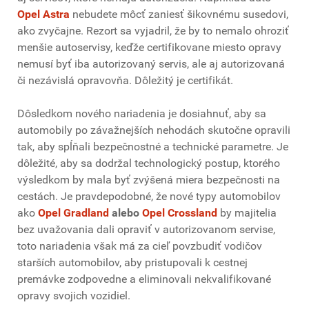
Opel Astra
nebudete môcť zaniesť šikovnému susedovi,
ako zvyčajne. Rezort sa vyjadril, že by to nemalo ohroziť
menšie autoservisy, keďže certifikovane miesto opravy
nemusí byť iba autorizovaný servis, ale aj autorizovaná
či nezávislá opravovňa. Dôležitý je certifikát.
Dôsledkom nového nariadenia je dosiahnuť, aby sa
automobily po závažnejších nehodách skutočne opravili
tak, aby spĺňali bezpečnostné a technické parametre. Je
dôležité, aby sa dodržal technologický postup, ktorého
výsledkom by mala byť zvýšená miera bezpečnosti na
cestách. Je pravdepodobné, že nové typy automobilov
ako
Opel Gradland
alebo
Opel Crossland
by majitelia
bez uvažovania dali opraviť v autorizovanom servise,
toto nariadenia však má za cieľ povzbudiť vodičov
starších automobilov, aby pristupovali k cestnej
premávke zodpovedne a eliminovali nekvalifikované
opravy svojich vozidiel.