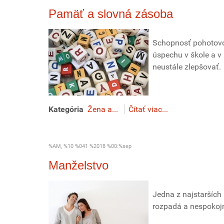
Pamäť a slovná zásoba
Schopnosť pohotovo
úspechu v škole a v
neustále zlepšovať.
Kategória
Žena a...
Čítať viac...
%AM, %10 %041 %2018 %00:%sep
Manželstvo
Jedna z najstarších 
rozpadá a nespokojn