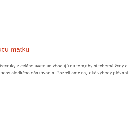
dúcu matku
istentky z celého sveta sa zhodujú na tom,aby si tehotné ženy d
acov sladkého očakávania. Pozreli sme sa, aké výhody plávan