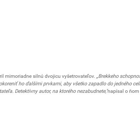
ril mimoriadne silnú dvojicu vyšetrovateľov.
„Brekkeho schopno
okoreniť ho ďalšími prvkami, aby všetko zapadlo do jedného cel
ateľa. Detektívny autor, na ktorého nezabudnete,"
napísal o ňom