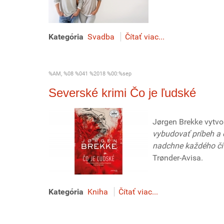
Kategória
Svadba
Čítať viac...
%AM, %08 %041 %2018 %00:%sep
Severské krimi Čo je ľudské
Jørgen Brekke vytvo
vybudovať príbeh a 
nadchne každého čit
Trønder-Avisa.
Kategória
Kniha
Čítať viac...