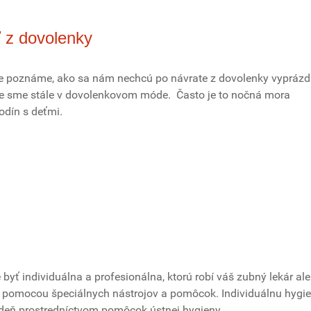
ť z dovolenky
re poznáme, ako sa nám nechcú po návrate z dovolenky vypráz
ože sme stále v dovolenkovom móde. Často je to nočná mora
rodín s deťmi.
byť individuálna a profesionálna, ktorú robí váš zubný lekár al
 pomocou špeciálnych nástrojov a pomôcok. Individuálnu hygi
eň prostredníctvom pomôcok ústnej hygieny.