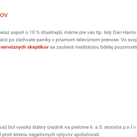
kov
eraz aspoň o 10 % šťastnejší, máme pre vás tip. Istý Dan Harris
ácii po záchvate paniky v priamom televíznom prenose. Vo svoj
 nervóznych skeptikov
sa zaoberá meditáciou bdelej pozornost
s) bol vysoký štátny úradník na prelome 6. a 5. storočia p.n.l v
proti šíreniu negatívnych vplyvov spoločnosti.