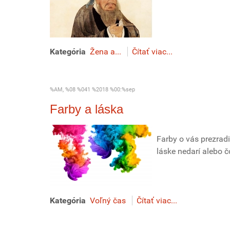
Kategória
Žena a...
Čítať viac...
%AM, %08 %041 %2018 %00:%sep
Farby a láska
Farby o vás prezradi
láske nedarí alebo č
Kategória
Voľný čas
Čítať viac...