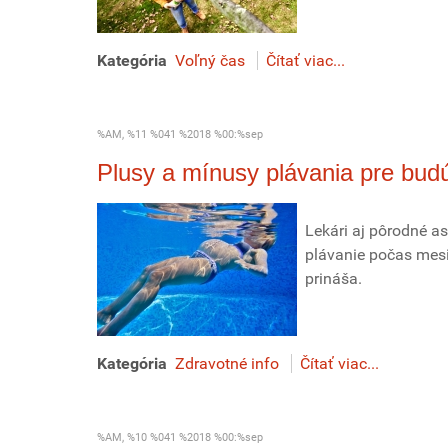
Kategória
Voľný čas
Čítať viac...
%AM, %11 %041 %2018 %00:%sep
Plusy a mínusy plávania pre bu
Lekári aj pôrodné as
plávanie počas mesi
prináša.
Kategória
Zdravotné info
Čítať viac...
%AM, %10 %041 %2018 %00:%sep