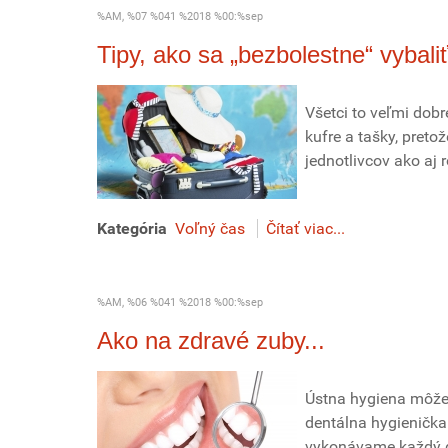
%AM, %07 %041 %2018 %00:%sep
Tipy, ako sa „bezbolestne“ vybali
Všetci to veľmi dob
kufre a tašky, pret
jednotlivcov ako aj 
Kategória
Voľný čas
Čítať viac...
%AM, %06 %041 %2018 %00:%sep
Ako na zdravé zuby...
Ústna hygiena môže 
dentálna hygienička
vykonávame každý d