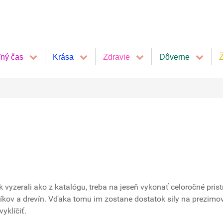
ľný čas
Krása
Zdravie
Dôverne
Ž
k vyzerali ako z katalógu, treba na jeseň vykonať celoročné prist
ríkov a drevín. Vďaka tomu im zostane dostatok sily na prezimo
yklíčiť.