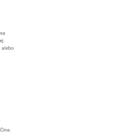
 sa
ej
i alebo
 Číne.