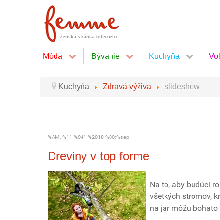
Móda
Bývanie
Kuchyňa
Vo
Kuchyňa
Zdravá výživa
slideshow
%AM, %11 %041 %2018 %00:%sep
Dreviny v top forme
Na to, aby budúci ro
všetkých stromov, k
na jar môžu bohato v