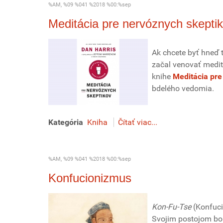
%AM, %09 %041 %2018 %00:%sep
Meditácia pre nervóznych skepti
Ak chcete byť hneď t
začal venovať medit
knihe
Meditácia pre
bdelého vedomia.
Kategória
Kniha
Čítať viac...
%AM, %09 %041 %2018 %00:%sep
Konfucionizmus
Kon-Fu-Tse
(Konfuciu
Svojim postojom bol 