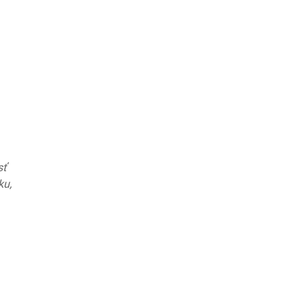
sť
ku,