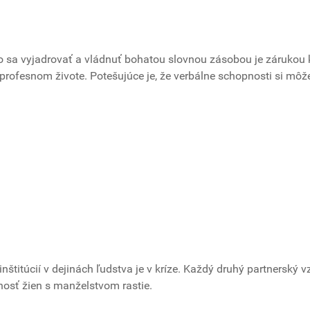
 sa vyjadrovať a vládnuť bohatou slovnou zásobou je zárukou 
 profesnom živote. Potešujúce je, že verbálne schopnosti si môž
inštitúcií v dejinách ľudstva je v kríze. Každý druhý partnerský v
osť žien s manželstvom rastie.