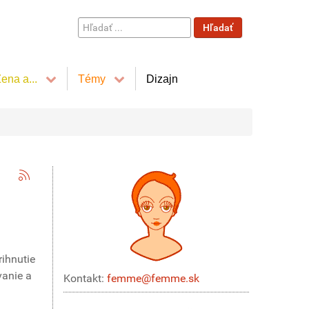
Hľadať
Hľadať
...
ena a...
Témy
Dizajn
rihnutie
vanie a
Kontakt:
femme@femme.sk