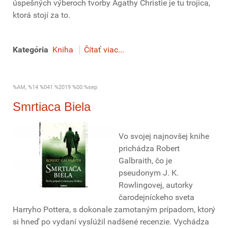
úspešných výberoch tvorby Agathy Christie je tu trojica,
ktorá stojí za to.
Kategória
Kniha
Čítať viac...
%AM, %14 %041 %2019 %00:%sep
Smrtiaca Biela
Vo svojej najnovšej knihe
prichádza Robert
Galbraith, čo je
pseudonym J. K.
Rowlingovej, autorky
čarodejníckeho sveta
Harryho Pottera, s dokonale zamotaným prípadom, ktorý
si hneď po vydaní vyslúžil nadšené recenzie. Vychádza