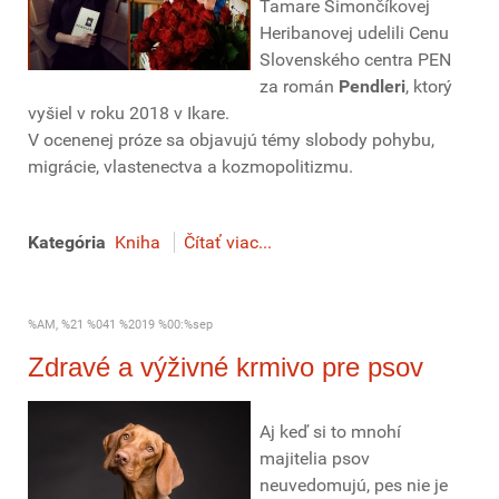
Tamare Šimončíkovej
Heribanovej udelili Cenu
Slovenského centra PEN
za román
Pendleri
, ktorý
vyšiel v roku 2018 v Ikare.
V ocenenej próze sa objavujú témy slobody pohybu,
migrácie, vlastenectva a kozmopolitizmu.
Kategória
Kniha
Čítať viac...
%AM, %21 %041 %2019 %00:%sep
Zdravé a výživné krmivo pre psov
Aj keď si to mnohí
majitelia psov
neuvedomujú, pes nie je