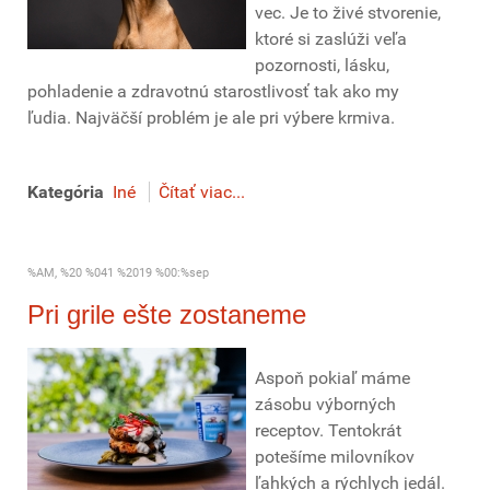
vec. Je to živé stvorenie,
ktoré si zaslúži veľa
pozornosti, lásku,
pohladenie a zdravotnú starostlivosť tak ako my
ľudia. Najväčší problém je ale pri výbere krmiva.
Kategória
Iné
Čítať viac...
%AM, %20 %041 %2019 %00:%sep
Pri grile ešte zostaneme
Aspoň pokiaľ máme
zásobu výborných
receptov. Tentokrát
potešíme milovníkov
ľahkých a rýchlych jedál.