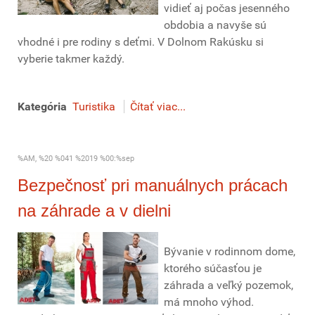
vidieť aj počas jesenného
obdobia a navyše sú
vhodné i pre rodiny s deťmi. V Dolnom Rakúsku si
vyberie takmer každý.
Kategória
Turistika
Čítať viac...
%AM, %20 %041 %2019 %00:%sep
Bezpečnosť pri manuálnych prácach
na záhrade a v dielni
Bývanie v rodinnom dome,
ktorého súčasťou je
záhrada a veľký pozemok,
má mnoho výhod.