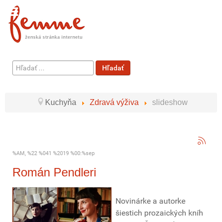
Hľadať
Hľadať
...
Kuchyňa
Zdravá výživa
slideshow
%AM, %22 %041 %2019 %00:%sep
Román Pendleri
Novinárke a autorke
šiestich prozaických kníh