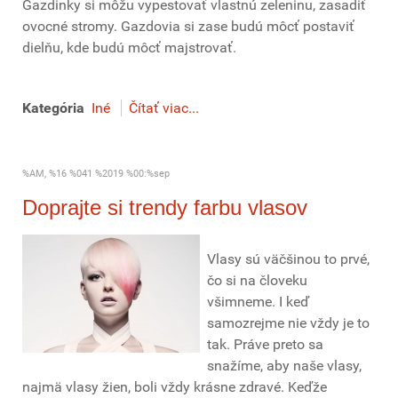
Gazdinky si môžu vypestovať vlastnú zeleninu, zasadiť
ovocné stromy. Gazdovia si zase budú môcť postaviť
dielňu, kde budú môcť majstrovať.
Kategória
Iné
Čítať viac...
%AM, %16 %041 %2019 %00:%sep
Doprajte si trendy farbu vlasov
Vlasy sú väčšinou to prvé,
čo si na človeku
všimneme. I keď
samozrejme nie vždy je to
tak. Práve preto sa
snažíme, aby naše vlasy,
najmä vlasy žien, boli vždy krásne zdravé. Keďže