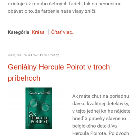
existuje už mnoho šetrných farieb, tak sa nemusíme
obávať o to, že farbenie naše vlasy zničí.
Kategória
Krása
Čítať viac...
%AM, %15 %041 %2019 %00:%sep
Geniálny Hercule Poirot v troch
príbehoch
Ak máte chuť na poriadnu
dávku kvalitnej detektívky,
v tejto jednej knihe nájdete
hneď 3 príbehy slávneho
belgického detektíva
Hercula Poirota. Po dvoch