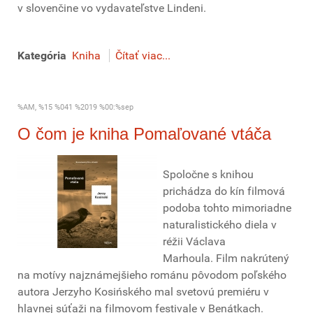
v slovenčine vo vydavateľstve Lindeni.
Kategória
Kniha
Čítať viac...
%AM, %15 %041 %2019 %00:%sep
O čom je kniha Pomaľované vtáča
Spoločne s knihou
prichádza do kín filmová
podoba tohto mimoriadne
naturalistického diela v
réžii Václava
Marhoula. Film nakrútený
na motívy najznámejšieho románu pôvodom poľského
autora Jerzyho Kosińského mal svetovú premiéru v
hlavnej súťaži na filmovom festivale v Benátkach.