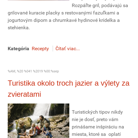
Rozpáľte gril, podávajú sa
grilované kuracie placky s restovanými fazuľkami a
jogurtovým dipom a chrumkavé hydinové krídelka a
stehienka.
Kategória
Recepty
Čítať viac...
%AM, %20 %041 %2019 %00:%sep
Turistika okolo troch jazier a výlety za
zvieratami
Turistických tipov nikdy
nie je dosť, preto vám
prinášame inšpiráciu na
miesta, ktoré sa oplatí