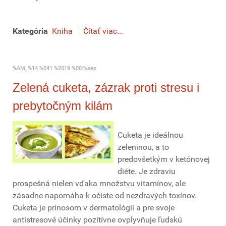
Kategória
Kniha
Čítať viac...
%AM, %14 %041 %2019 %00:%sep
Zelená cuketa, zázrak proti stresu i
prebytočným kilám
Cuketa je ideálnou
zeleninou, a to
predovšetkým v ketónovej
diéte. Je zdraviu
prospešná nielen vďaka množstvu vitamínov, ale
zásadne napomáha k očiste od nezdravých toxínov.
Cuketa je prínosom v dermatológii a pre svoje
antistresové účinky pozitívne ovplyvňuje ľudskú