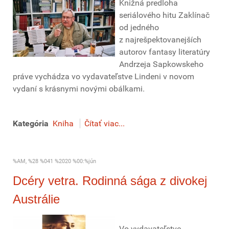
Knižná predloha
seriálového hitu Zaklínač
od jedného
z najrešpektovanejších
autorov fantasy literatúry
Andrzeja Sapkowskeho
práve vychádza vo vydavateľstve Lindeni v novom
vydaní s krásnymi novými obálkami.
Kategória
Kniha
Čítať viac...
%AM, %28 %041 %2020 %00:%jún
Dcéry vetra. Rodinná sága z divokej
Austrálie
Vo vydavateľstve