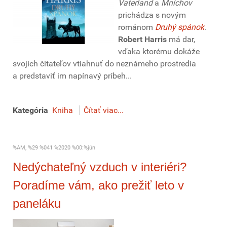
Vaterland
a
Mníchov
prichádza s novým
románom
Druhý spánok
.
Robert Harris
má dar,
vďaka ktorému dokáže
svojich čitateľov vtiahnuť do neznámeho prostredia
a predstaviť im napínavý príbeh...
Kategória
Kniha
Čítať viac...
%AM, %29 %041 %2020 %00:%jún
Nedýchateľný vzduch v interiéri?
Poradíme vám, ako prežiť leto v
paneláku