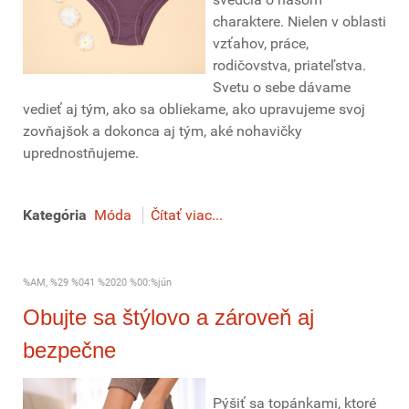
charaktere. Nielen v oblasti
vzťahov, práce,
rodičovstva, priateľstva.
Svetu o sebe dávame
vedieť aj tým, ako sa obliekame, ako upravujeme svoj
zovňajšok a dokonca aj tým, aké nohavičky
uprednostňujeme.
Kategória
Móda
Čítať viac...
%AM, %29 %041 %2020 %00:%jún
Obujte sa štýlovo a zároveň aj
bezpečne
Pýšiť sa topánkami, ktoré