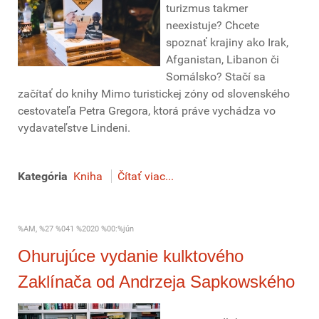
turizmus takmer
neexistuje? Chcete
spoznať krajiny ako Irak,
Afganistan, Libanon či
Somálsko? Stačí sa
začítať do knihy Mimo turistickej zóny od slovenského
cestovateľa Petra Gregora, ktorá práve vychádza vo
vydavateľstve Lindeni.
Kategória
Kniha
Čítať viac...
%AM, %27 %041 %2020 %00:%jún
Ohurujúce vydanie kulktového
Zaklínača od Andrzeja Sapkowského