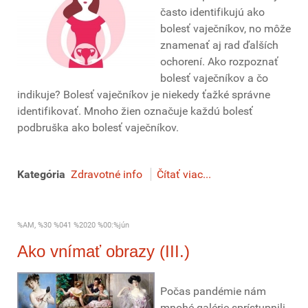
často identifikujú ako
bolesť vaječníkov, no môže
znamenať aj rad ďalších
ochorení. Ako rozpoznať
bolesť vaječníkov a čo
indikuje? Bolesť vaječníkov je niekedy ťažké správne
identifikovať. Mnoho žien označuje každú bolesť
podbruška ako bolesť vaječníkov.
Kategória
Zdravotné info
Čítať viac...
%AM, %30 %041 %2020 %00:%jún
Ako vnímať obrazy (III.)
Počas pandémie nám
mnohé galérie sprístupnili