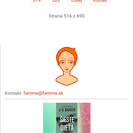
519
520
Ďalej
Koniec
Strana 516 z 690
Kontakt:
femme@femme.sk