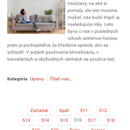
Horúčavy, na aké si
pomaly, ale isto musíme
zvykať, nás budú trápiť aj
nasledujúce roky. Leto
býva u nás v posledných
rokoch extrémne horúce,
preto je pochopiteľné, že hľadáme spôsob, ako sa
schladiť. V autách používame klimatizáciu, v
kanceláriách a obchodných centrách sa používa tiež.
Kategória
Úpravy
Čítať viac...
Začiatok
Späť
511
512
516
513
514
515
517
518