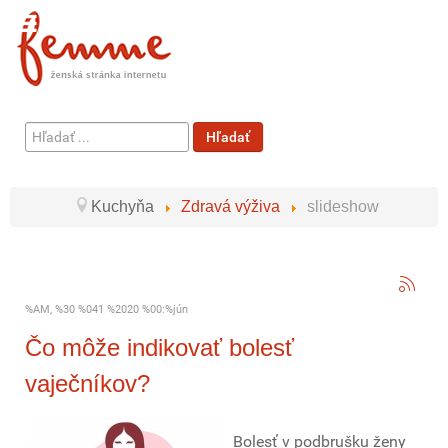
Hľadať
Hľadať
...
Kuchyňa
Zdravá výživa
slideshow
%AM, %30 %041 %2020 %00:%jún
Čo môže indikovať bolesť
vaječníkov?
Bolesť v podbrušku ženy