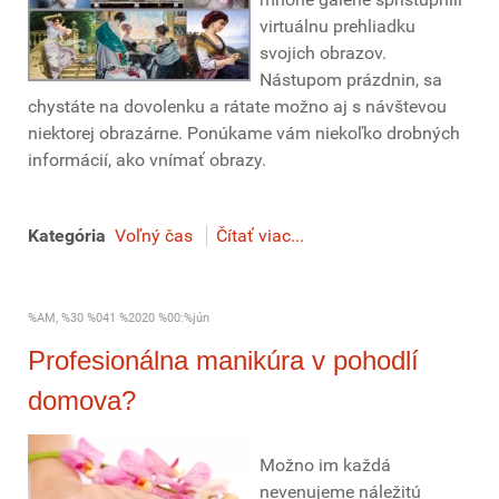
virtuálnu prehliadku
svojich obrazov.
Nástupom prázdnin, sa
chystáte na dovolenku a rátate možno aj s návštevou
niektorej obrazárne. Ponúkame vám niekoľko drobných
informácií, ako vnímať obrazy.
Kategória
Voľný čas
Čítať viac...
%AM, %30 %041 %2020 %00:%jún
Profesionálna manikúra v pohodlí
domova?
Možno im každá
nevenujeme náležitú