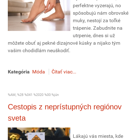
perfektne vyzerajú, no
spôsobujú nám obrovské
muky, nestojí za toľké
trápenie. Zabudnite na
utrpenie, dnes si už
môžete obuť aj pekné dizajnové kúsky a nijako tým
vašim chodidlám neuškodiť.
Kategória
Móda
Čítať viac...
%AM, %28 %041 %2020 %00:%jún
Cestopis z neprístupných regiónov
sveta
Lákajú vás miesta, kde