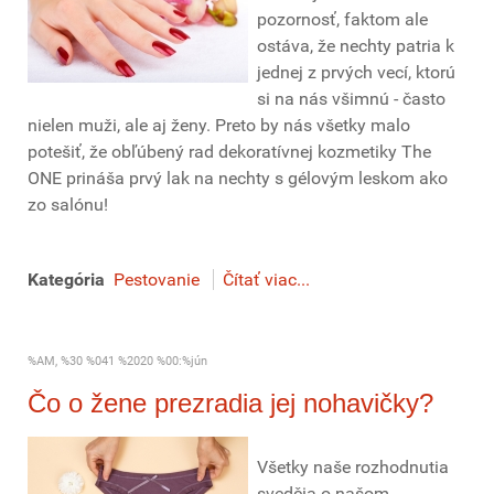
pozornosť, faktom ale
ostáva, že nechty patria k
jednej z prvých vecí, ktorú
si na nás všimnú - často
nielen muži, ale aj ženy. Preto by nás všetky malo
potešiť, že obľúbený rad dekoratívnej kozmetiky The
ONE prináša prvý lak na nechty s gélovým leskom ako
zo salónu!
Kategória
Pestovanie
Čítať viac...
%AM, %30 %041 %2020 %00:%jún
Čo o žene prezradia jej nohavičky?
Všetky naše rozhodnutia
svedčia o našom