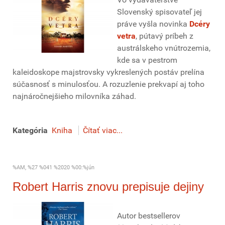
Slovenský spisovateľ jej
práve vyšla novinka
Dcéry
vetra
, pútavý príbeh z
austrálskeho vnútrozemia,
kde sa v pestrom
kaleidoskope majstrovsky vykreslených postáv prelína
súčasnosť s minulosťou. A rozuzlenie prekvapí aj toho
najnáročnejšieho milovníka záhad.
Kategória
Kniha
Čítať viac...
%AM, %27 %041 %2020 %00:%jún
Robert Harris znovu prepisuje dejiny
Autor bestsellerov