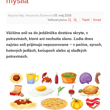
myslia
Napísal Mgr. Alexandra Štullerová
05. máj 2026
Veľkosť písma
Tlačiť
Email
Väčšina soli sa do jedálnička dostáva skryte, v
potravinách, ktoré ani nechutia slano. Ľudia dnes
najviac soli prijímajú nepozorovane – v pečive, syroch,
hotových jedlách, kečupoch alebo aj sladkých
potravinách.