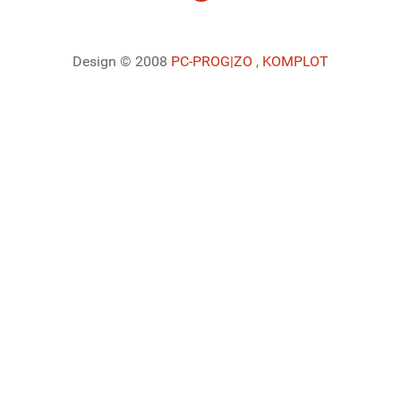
Design © 2008
PC-PROG
|ZO
,
KOMPLOT
Ladiaca konzola systému Joomla!
Sedenie