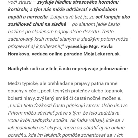
voči stresu –
zvyšuje hladinu stresového hormónu
kortizolu, a tým nás môže udržiavať v dlhodobom
napätí a nervozite
. Zaujímavé tiež je, že
soľ funguje ako
zosilňovač chuti na sladké
– po slanom jedle často
bažíme po sladenom nápoji alebo dezertu. Tento
začarovaný kruh medzi slaným a sladkým potom môže
prispievať aj k priberaniu,
“
vysvetľuje Mgr. Pavla
Horáková, vedúca online poradne MojaLekáreň.s
k
Nadbytok soli sa v tele často neprejavuje jednoznačne
Medzi typické, ale prehliadané prejavy patria ranné
opuchy viečok, pocit tesných prsteňov alebo topánok,
bolesti hlavy, zvýšený smäd či časté nočné močenie.
„
Ľudia tieto ťažkosti často pripisujú stresu alebo únave.
Pritom môžu súvisieť práve s tým, že telo zadržiava
vodu kvôli nadbytku sodíka. Ak ľudia váhajú, kde sa v
ich jedálničku soľ skrýva, môžu sa obrátiť aj na online
poradňu, kde im lekárnik pomôže zorientovať sa v ich