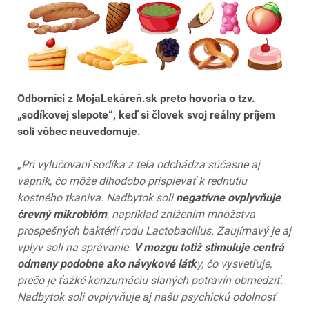
Odborníci z MojaLekáreň.sk preto hovoria o tzv.
„sodíkovej slepote“, keď si človek svoj reálny príjem
soli vôbec neuvedomuje.
„
Pri vylučovaní sodíka z tela odchádza súčasne aj
vápnik, čo môže dlhodobo prispievať k rednutiu
kostného tkaniva. Nadbytok soli
negatívne ovplyvňuje
črevný mikrobióm
, napríklad znížením množstva
prospešných baktérií rodu Lactobacillus. Zaujímavý je aj
vplyv soli na správanie.
V mozgu totiž stimuluje centrá
odmeny podobne ako návykové látk
y
, čo vysvetľuje,
prečo je ťažké konzumáciu slaných potravín obmedziť.
Nadbytok soli ovplyvňuje aj našu psychickú odolnosť