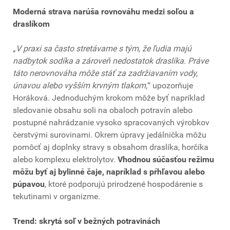
Moderná strava narúša rovnováhu medzi soľou a
draslíkom
„
V praxi sa často stretávame s tým, že ľudia majú
nadbytok sodíka a zároveň nedostatok draslíka. Práve
táto nerovnováha môže stáť za zadržiavaním vody,
únavou alebo vyšším krvným tlakom,
“ upozorňuje
Horáková. Jednoduchým krokom môže byť napríklad
sledovanie obsahu soli na obaloch potravín alebo
postupné nahrádzanie vysoko spracovaných výrobkov
čerstvými surovinami. Okrem úpravy jedálnička môžu
pomôcť aj doplnky stravy s obsahom draslíka, horčíka
alebo komplexu elektrolytov.
Vhodnou súčasťou režimu
môžu byť aj bylinné čaje, napríklad s pŕhľavou alebo
púpavou
, ktoré podporujú prirodzené hospodárenie s
tekutinami v organizme.
Trend: skrytá soľ v bežných potravinách