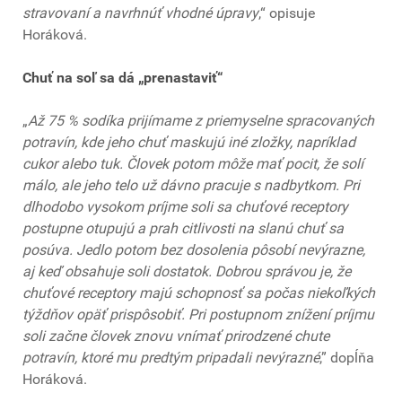
stravovaní a navrhnúť vhodné úpravy
,“ opisuje
Horáková.
Chuť na soľ sa dá „prenastaviť“
„
Až 75 % sodíka prijímame z priemyselne spracovaných
potravín, kde jeho chuť maskujú iné zložky, napríklad
cukor alebo tuk. Človek potom môže mať pocit, že solí
málo, ale jeho telo už dávno pracuje s nadbytkom. Pri
dlhodobo vysokom príjme soli sa chuťové receptory
postupne otupujú a prah citlivosti na slanú chuť sa
posúva. Jedlo potom bez dosolenia pôsobí nevýrazne,
aj keď obsahuje soli dostatok. Dobrou správou je, že
chuťové receptory majú schopnosť sa počas niekoľkých
týždňov opäť prispôsobiť. Pri postupnom znížení príjmu
soli začne človek znovu vnímať prirodzené chute
potravín, ktoré mu predtým pripadali nevýrazné
,” dopĺňa
Horáková.