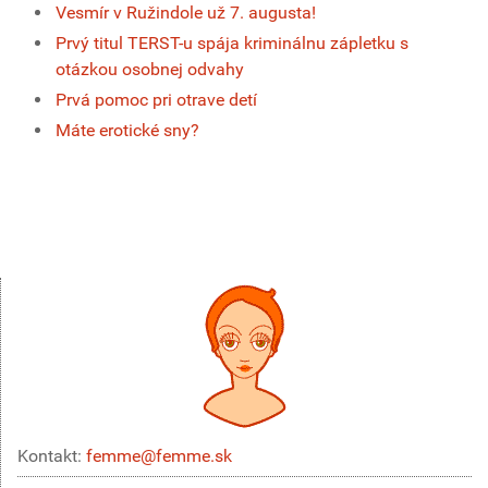
Vesmír v Ružindole už 7. augusta!
Prvý titul TERST-u spája kriminálnu zápletku s
otázkou osobnej odvahy
Prvá pomoc pri otrave detí
Máte erotické sny?
Kontakt:
femme@femme.sk