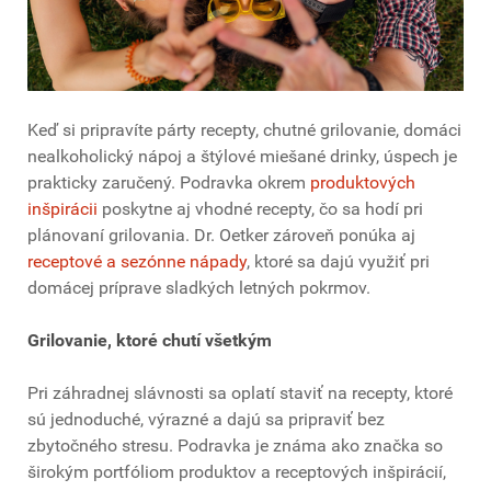
Keď si pripravíte párty recepty, chutné grilovanie, domáci
nealkoholický nápoj a štýlové miešané drinky, úspech je
prakticky zaručený. Podravka okrem
produktových
inšpirácii
poskytne aj vhodné recepty, čo sa hodí pri
plánovaní grilovania. Dr. Oetker zároveň ponúka aj
receptové a sezónne nápady
, ktoré sa dajú využiť pri
domácej príprave sladkých letných pokrmov.
Grilovanie, ktoré chutí všetkým
Pri záhradnej slávnosti sa oplatí staviť na recepty, ktoré
sú jednoduché, výrazné a dajú sa pripraviť bez
zbytočného stresu. Podravka je známa ako značka so
širokým portfóliom produktov a receptových inšpirácií,