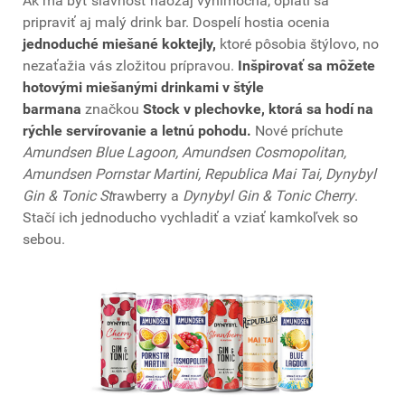
Ak má byť slávnosť naozaj výnimočná, oplatí sa
pripraviť aj malý drink bar. Dospelí hostia ocenia
jednoduché miešané koktejly,
ktoré pôsobia štýlovo, no
nezaťažia vás zložitou prípravou.
Inšpirovať sa môžete
hotovými miešanými drinkami v štýle
barmana
značkou
Stock v plechovke, ktorá sa hodí na
rýchle servírovanie a letnú pohodu.
Nové príchute
Amundsen Blue Lagoon, Amundsen Cosmopolitan,
Amundsen Pornstar Martini, Republica Mai Tai, Dynybyl
Gin & Tonic St
rawberry a
Dynybyl Gin & Tonic Cherry
.
Stačí ich jednoducho vychladiť a vziať kamkoľvek so
sebou.