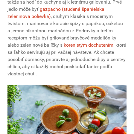
takže sa hodí do kuchyne aj k letnému grilovaniu. Prvé
jedlo môže byť
gazpacho (studená španielska
zeleninová polievka)
, druhým klasika s moderným
twistom: marinované kuracie špízy s paprikou, cuketou
a jemne pikantnou marinádou z Podravky a tretím
receptom môžu byť grilované bravčové medailóniky
alebo zeleninové balíčky s
korenistým dochutením
, ktoré
sa ľahko servírujú aj pri väčšej návšteve. Ak chcete
pôsobiť domácky, pripravte aj jednoduché dipy a čerstvý
chlieb, aby si každý mohol poskladať tanier podľa
vlastnej chuti.