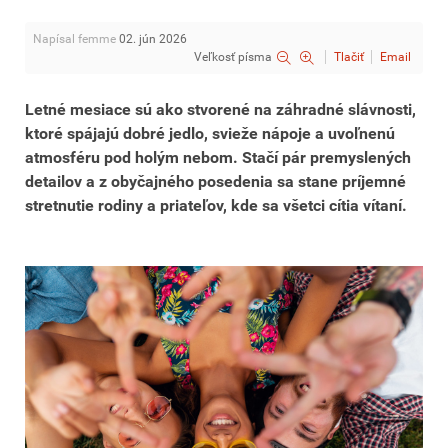
Napísal femme
02. jún 2026
Veľkosť písma
Tlačiť
Email
Letné mesiace sú ako stvorené na záhradné slávnosti,
ktoré spájajú dobré jedlo, svieže nápoje a uvoľnenú
atmosféru pod holým nebom. Stačí pár premyslených
detailov a z obyčajného posedenia sa stane príjemné
stretnutie rodiny a priateľov, kde sa všetci cítia vítaní.