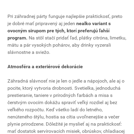
Pri záhradnej párty funguje najlepšie praktickosť, preto
je dobré mať pripravený aj jeden
nealko variant s
ovocným sirupom pre tých, ktorí preferujú ľahší
program.
Na stôl stačí pridať ľad, plátky citróna, limetku,
mätu a pár vysokých pohárov, aby drinky vyzerali
slávnostne a sviežo.
Atmosféra a exteriérové dekorácie
Záhradná slávnosť nie je len o jedle a nápojoch, ale aj o
pocite, ktorý vytvoria drobnosti. Svetielka, jednoduchá
prestieranie, taniere v prírodných farbách a misa s
čerstvým ovocím dokážu spraviť veľký rozdiel aj bez
veľkého rozpočtu. Keď všetko ladí do letného,
nenúteného štýlu, hostia sa cítia uvoľnenejšie a večer
plynie prirodzene. Dôležité je myslieť aj na praktickosť:
mať dostatok servírovacích misiek, obrúskov, chladiacej