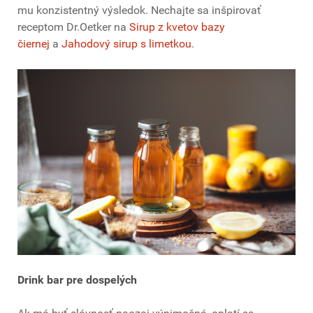
mu konzistentný výsledok. Nechajte sa inšpirovať
receptom Dr.Oetker na
Sirup z kvetov bazy
čiernej
a
Jahodový sirup s limetkou
.
Drink bar pre dospelých