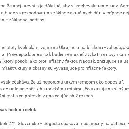
na želanej úrovni a je dôležité, aby si zachovala tento stav. Sa
a bude sa rozhodovať na základe aktuálnych dát. V prípade nej
anie základnej sadzby.
 neistoty kvôli clám, vojne na Ukrajine a na blízkom východe, ak
eura. Pravdepodobne si tak budeme musieť zvykať na nový normá
 ktorý pôsobí ako protiinflačný faktor. Naopak, znižujúce sa ús
nfraštruktúry a obrany sú vyvažujúce proinflačné faktory.
 ECB však očakáva, že už neporastú takým tempom ako doposiaľ.
 dostala sa opäť k historickému minimu, čo ukazuje na silný tr
ší rast cien potravín v nasledujúcich 2 rokoch.
však hodnotí celok
okolí 2 %. Slovensko v auguste očakáva medziročný nárast cien 