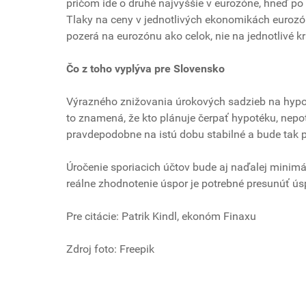
pričom ide o druhé najvyššie v eurozóne, hneď po
Tlaky na ceny v jednotlivých ekonomikách eurozó
pozerá na eurozónu ako celok, nie na jednotlivé kr
Čo z toho vyplýva pre Slovensko
Výrazného znižovania úrokových sadzieb na hypo
to znamená, že kto plánuje čerpať hypotéku, nep
pravdepodobne na istú dobu stabilné a bude tak 
Úročenie sporiacich účtov bude aj naďalej minimál
reálne zhodnotenie úspor je potrebné presunúť ú
Pre citácie: Patrik Kindl, ekonóm Finaxu
Zdroj foto: Freepik