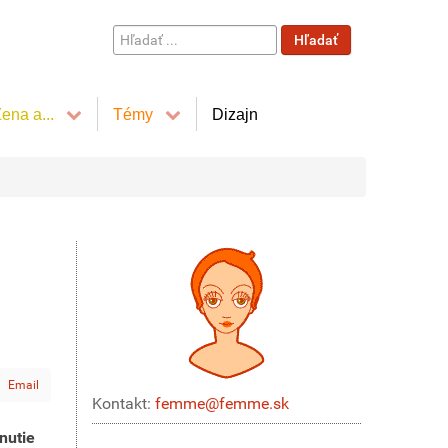
Hľadať
Hľadať
...
ena a...
Témy
Dizajn
Email
Kontakt:
femme@femme.sk
nutie