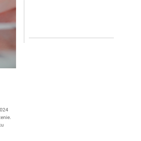
2024
enie.
ku