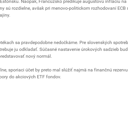
 Estónsku. Naopak, Francúzsko predikuje augustovú infláciu na 
ny sú rozdielne, avšak pri menovo-politickom rozhodovaní ECB 
ajiny.
tékach sa pravdepodobne nedočkáme. Pre slovenských spotreb
otrebuje ju odkladať. Súčasné nastavenie úrokových sadzieb bud
predstavovať nový normál.
ne, sporiaci účet by preto mal slúžiť najmä na finančnú rezervu
spory do akciových ETF fondov.