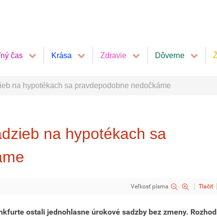
ľný čas
Krása
Zdravie
Dôverne
Ž
zieb na hypotékach sa pravdepodobne nedočkáme
adzieb na hypotékach sa
áme
Veľkosť písma
Tlačiť
kfurte ostali jednohlasne úrokové sadzby bez zmeny. Rozhod