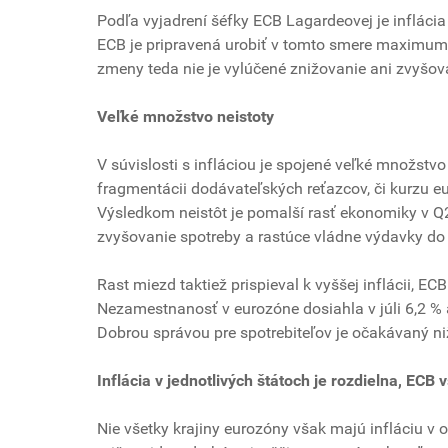
Podľa vyjadrení šéfky ECB Lagardeovej je inflácia 
ECB je pripravená urobiť v tomto smere maximum 
zmeny teda nie je vylúčené znižovanie ani zvyšov
Veľké množstvo neistoty
V súvislosti s infláciou je spojené veľké množstvo
fragmentácii dodávateľských reťazcov, či kurzu 
Výsledkom neistôt je pomalší rasť ekonomiky v Q2,
zvyšovanie spotreby a rastúce vládne výdavky do i
Rast miezd taktiež prispieval k vyššej inflácii,
Nezamestnanosť v eurozóne dosiahla v júli 6,2 % a
Dobrou správou pre spotrebiteľov je očakávaný niž
Inflácia v jednotlivých štátoch je rozdielna, ECB 
Nie všetky krajiny eurozóny však majú infláciu v 