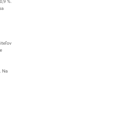
0,9 %.
sa
iteľov
e
. Na