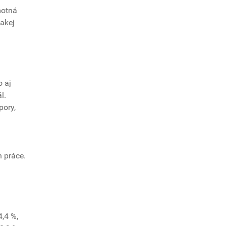
motná
akej
o aj
l.
pory,
h práce.
4,4 %,