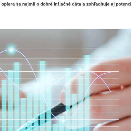
 opiera sa najmä o dobré inflačné dáta a zohľadňuje aj potenc