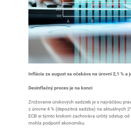
Inflácia za august sa očakáva na úrovni 2,1 % a j
Desinflačný proces je na konci
Znižovanie úrokových sadzieb je s najväčšou pra
z úrovne 4 % (depozitná sadzba) na aktuálnych 
ECB si týmto krokom zachováva určitý odstup od
mohla podporiť ekonomiku.