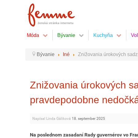
Móda
Bývanie
Kuchyňa
Vo
Bývanie
Iné
Znižovania úrokových sad
Znižovania úrokových s
pravdepodobne nedočk
Napísal Linda Gáliková
18. september 2025
Na poslednom zasadaní Rady guvernérov vo Fran