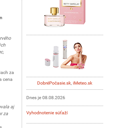
en
prvého
ých
c,
iach za
sa cena
DobréPočasie.sk
,
iMeteo.sk
Dnes je
08.08.2026
vala aj
Vyhodnotenie súťaží
ur za
a