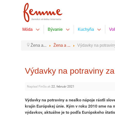
Móda
Bývanie
Kuchyňa
Vo
Žena a...
Žena a ...
Výdavky na potravin
Výdavky na potraviny za
Napísal FinGo.sk
22. február 2021
Výdavky na potraviny a nealko nápoje rástli sl
krajín Európskej únie. Kým v roku 2010 sme na n
výdavkov, aktuálne je to podľa Európskeho štati