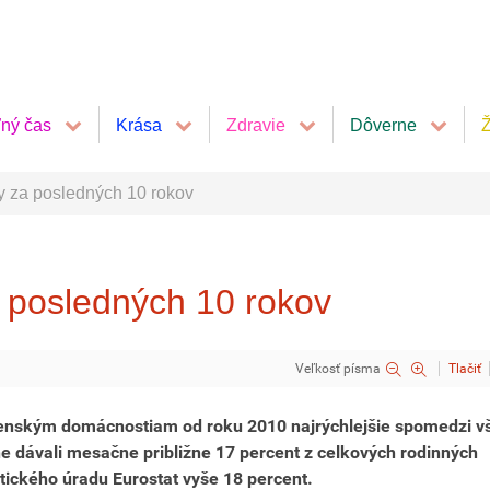
ľný čas
Krása
Zdravie
Dôverne
Ž
y za posledných 10 rokov
 posledných 10 rokov
Veľkosť písma
Tlačiť
ovenským domácnostiam od roku 2010 najrýchlejšie spomedzi v
e dávali mesačne približne 17 percent z celkových rodinných
stického úradu Eurostat vyše 18 percent.