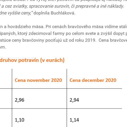
 a cez sviatky, spracovanie surovín, či prepravné a iné náklady.
ne vyššie ceny,“
doplnila Buchláková.
ín a hovädzieho mäsa. Pri cenách bravčového mäsa vidíme stál
šípaných, ktorý zdecimoval farmy po celom svete a zvýšil dopyt 
astúce ceny bravčoviny pociťujú už od roku 2019. Cena bravčov
am.