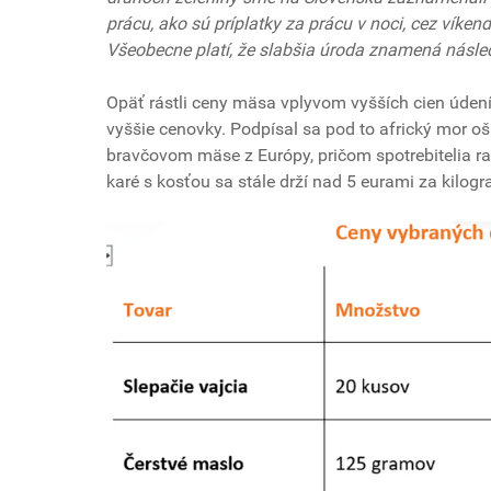
prácu, ako sú príplatky za prácu v noci, cez víkend
Všeobecne platí, že slabšia úroda znamená násled
Opäť rástli ceny mäsa vplyvom vyšších cien úden
vyššie cenovky. Podpísal sa pod to africký mor o
bravčovom mäse z Európy, pričom spotrebitelia r
karé s kosťou sa stále drží nad 5 eurami za kilogr