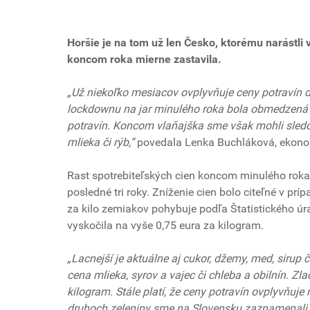
Horšie je na tom už len Česko, ktorému narástli
koncom roka mierne zastavila.
„Už niekoľko mesiacov ovplyvňuje ceny potravín d
lockdownu na jar minulého roka bola obmedzená
potravín. Koncom vlaňajška sme však mohli sledov
mlieka či rýb,“
povedala Lenka Buchláková, ekonom
Rast spotrebiteľských cien koncom minulého roka s
posledné tri roky. Zníženie cien bolo citeľné v prí
za kilo zemiakov pohybuje podľa Štatistického úr
vyskočila na vyše 0,75 eura za kilogram.
„Lacnejší je aktuálne aj cukor, džemy, med, sirup 
cena mlieka, syrov a vajec či chleba a obilnín. Zla
kilogram. Stále platí, že ceny potravín ovplyvňuje
druhoch zeleniny sme na Slovensku zaznamenali le