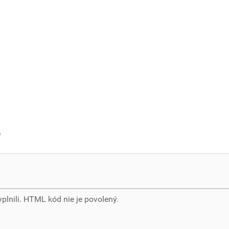
e
yplnili. HTML kód nie je povolený.