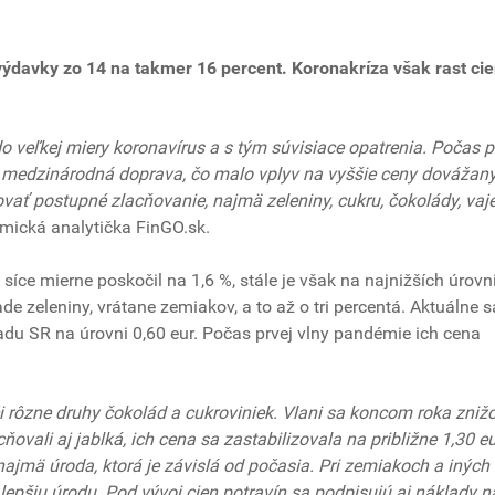
 výdavky zo 14 na takmer 16 percent. Koronakríza však rast ci
o veľkej miery koronavírus a s tým súvisiace opatrenia. Počas 
 medzinárodná doprava, čo malo vplyv na vyššie ceny dovážan
ať postupné zlacňovanie, najmä zeleniny, cukru, čokolády, vaje
ická analytička FinGO.sk.
íce mierne poskočil na 1,6 %, stále je však na najnižších úrovn
pade zeleniny, vrátane zemiakov, a to až o tri percentá. Aktuálne 
adu SR na úrovni 0,60 eur. Počas prvej vlny pandémie ich cena
či rôzne druhy čokolád a cukroviniek. Vlani sa koncom roka znižo
cňovali aj jablká, ich cena sa zastabilizovala na približne 1,30 e
 najmä úroda, ktorá je závislá od počasia. Pri zemiakoch a iných
pšiu úrodu. Pod vývoj cien potravín sa podpisujú aj náklady n