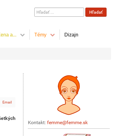
Hľadať
Hľadať
...
ena a...
Témy
Dizajn
Email
šetkých
Kontakt:
femme@femme.sk