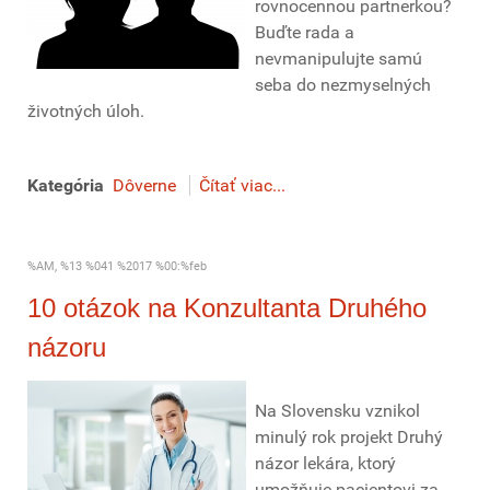
rovnocennou partnerkou?
Buďte rada a
nevmanipulujte samú
seba do nezmyselných
životných úloh.
Kategória
Dôverne
Čítať viac...
%AM, %13 %041 %2017 %00:%feb
10 otázok na Konzultanta Druhého
názoru
Na Slovensku vznikol
minulý rok projekt Druhý
názor lekára, ktorý
umožňuje pacientovi za