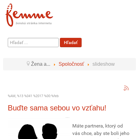
Hľadať
Hľadať
...
Žena a...
Spoločnosť
slideshow
%AM, %13 %041 %2017 %00:%feb
Buďte sama sebou vo vzťahu!
Máte partnera, ktorý od
vás chce, aby ste boli jeho