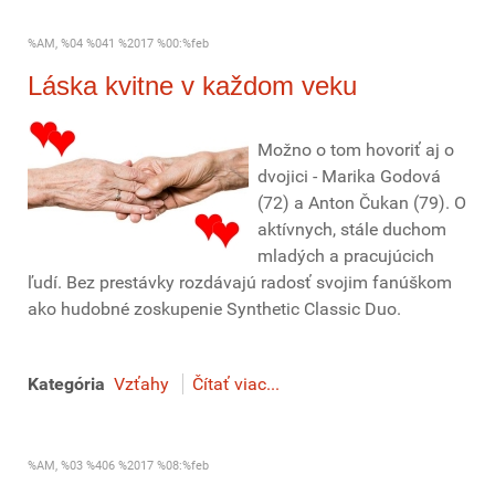
%AM, %04 %041 %2017 %00:%feb
Láska kvitne v každom veku
Možno o tom hovoriť aj o
dvojici - Marika Godová
(72) a Anton Čukan (79). O
aktívnych, stále duchom
mladých a pracujúcich
ľudí. Bez prestávky rozdávajú radosť svojim fanúškom
ako hudobné zoskupenie Synthetic Classic Duo.
Kategória
Vzťahy
Čítať viac...
%AM, %03 %406 %2017 %08:%feb