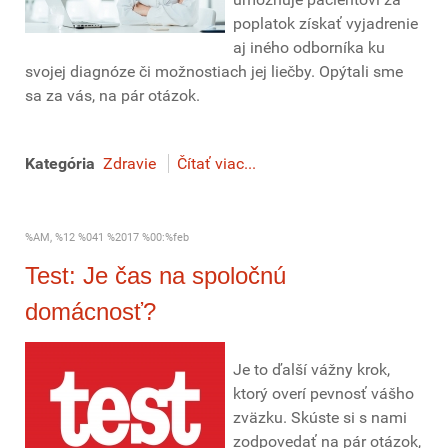
poplatok získať vyjadrenie
aj iného odborníka ku
svojej diagnóze či možnostiach jej liečby. Opýtali sme
sa za vás, na pár otázok.
Kategória
Zdravie
Čítať viac...
%AM, %12 %041 %2017 %00:%feb
Test: Je čas na spoločnú
domácnosť?
Je to ďalší vážny krok,
ktorý overí pevnosť vášho
zväzku. Skúste si s nami
zodpovedať na pár otázok,