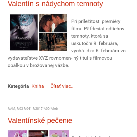
Valentín s nádychom temnoty
Pri príležitosti premiéry
filmu Päťdesiat odtieňov
temnoty, ktorá sa
uskutoční 9. februára,
vychá- dza 6. februára vo
vydavateľstve XYZ rovnomen- ný titul s filmovou
obálkou v brožovanej väzbe.
Kategória
Kniha
Čítať viac...
%AM, %03 %041 %2017 %00:%feb
Valentínské pečenie