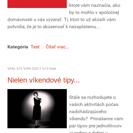
ktoré vám naznačia, ako
by to mohlo v spoločnej
domácnosti u vás vyzerať. Tí, ktorí to už skúsili vám
potvrdia, že je to skúsenosť k nezaplateniu...
Kategória
Test
Čítať viac...
%PM, %10 %599 %2017 %13:%feb
Nielen víkendové tipy...
Stále sa rozhodujete o
vašich aktivitách počas
nadchádzajúceho
víkendu? Prinášame vám
pár tipov pre jednotlivcov
aj rodiny s deťmi v