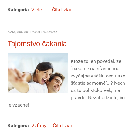
Kategória
Viete...
Čítať viac...
%AM, %05 %041 %2017 %00:%feb
Tajomstvo čakania
Ktože to len povedal, že
"čakanie na šťastie má
zvyčajne väčšiu cenu ako
šťastie samotné"...? Nech
už to bol ktokoľvek, mal
pravdu. Nezahadzujte, čo
je vzácne!
Kategória
Vzťahy
Čítať viac...