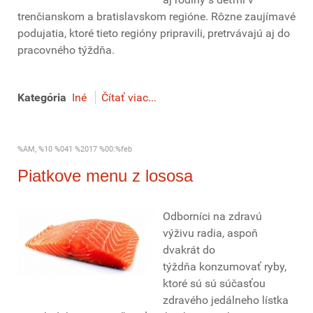
trenčianskom a bratislavskom regióne. Rôzne zaujímavé
podujatia, ktoré tieto regióny pripravili, pretrvávajú aj do
pracovného týždňa.
Kategória
Iné
Čítať viac...
%AM, %10 %041 %2017 %00:%feb
Piatkove menu z lososa
Odborníci na zdravú
výživu radia, aspoň
dvakrát do
týždňa konzumovať ryby,
ktoré sú sú súčasťou
zdravého jedálneho lístka