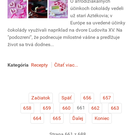
O afrodiziakálnych
účinkoch čokolády vedeli
už starí Aztékovia; v
Európe sa uvedené účinky
čokolády využívali napríklad na dvore Ľudovíta XV. Na
"podozrení", že podnecuje milostné vášne a predlžuje
život sa trvá dodnes...
Kategória
Recepty
Čítať viac...
Začiatok
Späť
656
657
661
658
659
660
662
663
664
665
Ďalej
Koniec
Strana 661 z 688