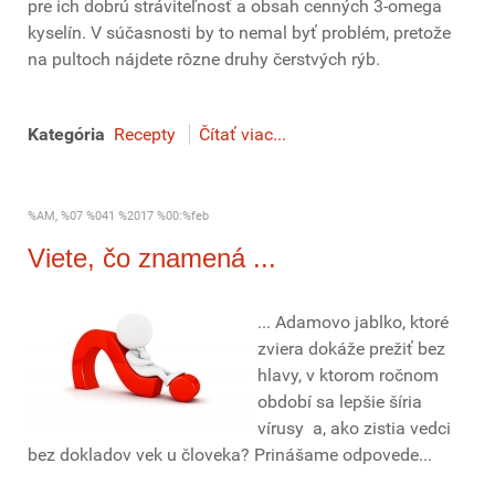
pre ich dobrú stráviteľnosť a obsah cenných 3-omega
kyselín. V súčasnosti by to nemal byť problém, pretože
na pultoch nájdete rôzne druhy čerstvých rýb.
Kategória
Recepty
Čítať viac...
%AM, %07 %041 %2017 %00:%feb
Viete, čo znamená ...
... Adamovo jablko, ktoré
zviera dokáže prežiť bez
hlavy, v ktorom ročnom
období sa lepšie šíria
vírusy a, ako zistia vedci
bez dokladov vek u človeka? Prinášame odpovede...