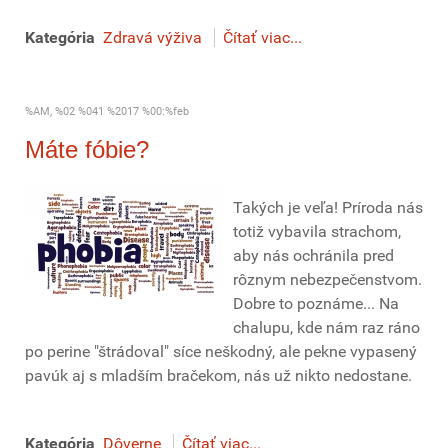
Kategória
Zdravá výživa
Čítať viac...
%AM, %02 %041 %2017 %00:%feb
Máte fóbie?
Takých je veľa! Príroda nás
totiž vybavila strachom,
aby nás ochránila pred
rôznym nebezpečenstvom.
Dobre to poznáme... Na
chalupu, kde nám raz ráno
po perine "štrádoval" síce neškodný, ale pekne vypasený
pavúk aj s mladším bračekom, nás už nikto nedostane.
Kategória
Dôverne
Čítať viac...