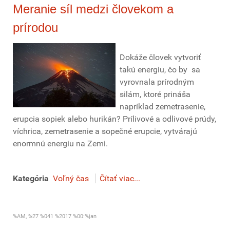
Meranie síl medzi človekom a
prírodou
Dokáže človek vytvoriť
takú energiu, čo by sa
vyrovnala prírodným
silám, ktoré prináša
napríklad zemetrasenie,
erupcia sopiek alebo hurikán? Prílivové a odlivové prúdy,
víchrica, zemetrasenie a sopečné erupcie, vytvárajú
enormnú energiu na Zemi.
Kategória
Voľný čas
Čítať viac...
%AM, %27 %041 %2017 %00:%jan