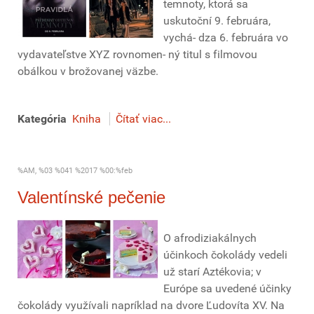
temnoty, ktorá sa
uskutoční 9. februára,
vychá- dza 6. februára vo
vydavateľstve XYZ rovnomen- ný titul s filmovou
obálkou v brožovanej väzbe.
Kategória
Kniha
Čítať viac...
%AM, %03 %041 %2017 %00:%feb
Valentínské pečenie
O afrodiziakálnych
účinkoch čokolády vedeli
už starí Aztékovia; v
Európe sa uvedené účinky
čokolády využívali napríklad na dvore Ľudovíta XV. Na