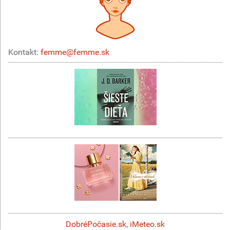
Kontakt:
femme@femme.sk
DobréPočasie.sk
,
iMeteo.sk