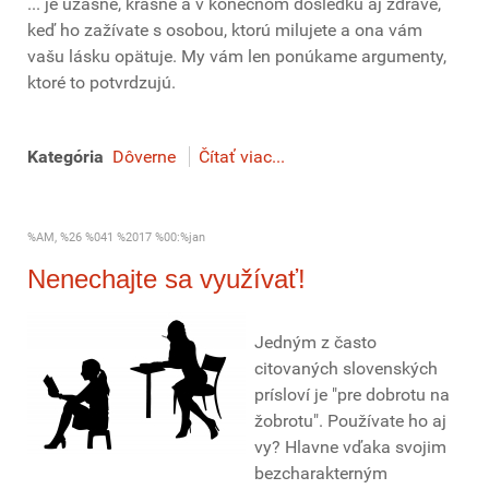
... je úžasné, krásne a v konečnom dôsledku aj zdravé,
keď ho zažívate s osobou, ktorú milujete a ona vám
vašu lásku opätuje. My vám len ponúkame argumenty,
ktoré to potvrdzujú.
Kategória
Dôverne
Čítať viac...
%AM, %26 %041 %2017 %00:%jan
Nenechajte sa využívať!
Jedným z často
citovaných slovenských
prísloví je "pre dobrotu na
žobrotu". Používate ho aj
vy? Hlavne vďaka svojim
bezcharakterným