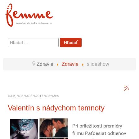
Hľadať
Hľadať
...
Zdravie
Zdravie
slideshow
%AM, %03 %406 %2017 %08:%feb
Valentín s nádychom temnoty
Pri príležitosti premiéry
filmu Päťdesiat odtieňov