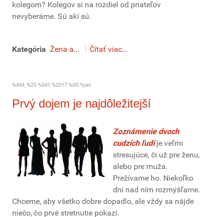
kolegom? Kolegov si na rozdiel od priateľov
nevyberáme. Sú akí sú.
Kategória
Žena a...
Čítať viac...
%AM, %25 %041 %2017 %00:%jan
Prvý dojem je najdôležitejší
Zoznámenie dvoch
cudzích ľudí
je veľmi
stresujúce, či už pre ženu,
alebo pre muža.
Prežívame ho. Niekoľko
dní nad ním rozmýšľame.
Chceme, aby všetko dobre dopadlo, ale vždy sa nájde
niečo, čo prvé stretnutie pokazí.