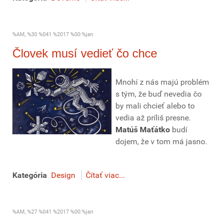
%AM, %30 %041 %2017 %00:%jan
Človek musí vedieť čo chce
Mnohí z nás majú problém
s tým, že buď nevedia čo
by mali chcieť alebo to
vedia až príliš presne.
Matúš Maťátko
budí
dojem, že v tom má jasno.
Kategória
Design
Čítať viac...
%AM, %27 %041 %2017 %00:%jan