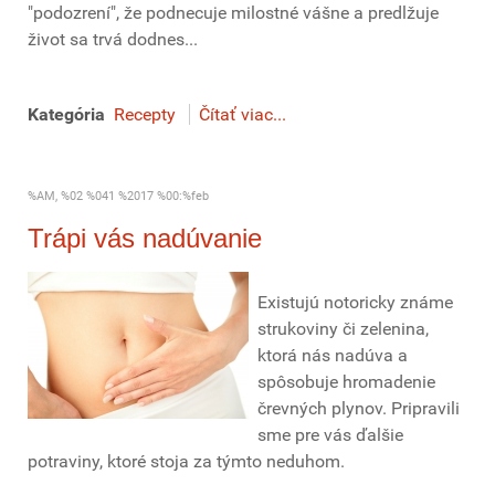
"podozrení", že podnecuje milostné vášne a predlžuje
život sa trvá dodnes...
Kategória
Recepty
Čítať viac...
%AM, %02 %041 %2017 %00:%feb
Trápi vás nadúvanie
Existujú notoricky známe
strukoviny či zelenina,
ktorá nás nadúva a
spôsobuje hromadenie
črevných plynov. Pripravili
sme pre vás ďalšie
potraviny, ktoré stoja za týmto neduhom.