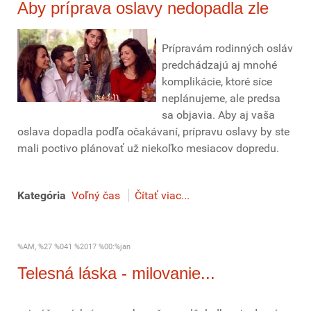
Aby príprava oslavy nedopadla zle
Prípravám rodinných osláv
predchádzajú aj mnohé
komplikácie, ktoré síce
neplánujeme, ale predsa
sa objavia. Aby aj vaša
oslava dopadla podľa očakávaní, prípravu oslavy by ste
mali poctivo plánovať už niekoľko mesiacov dopredu.
Kategória
Voľný čas
Čítať viac...
%AM, %27 %041 %2017 %00:%jan
Telesná láska - milovanie...