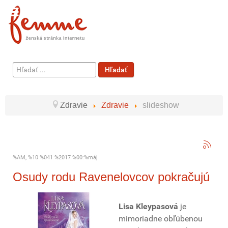
Hľadať
Hľadať
...
Zdravie
Zdravie
slideshow
%AM, %10 %041 %2017 %00:%máj
Osudy rodu Ravenelovcov pokračujú
Lisa Kleypasová
je
mimoriadne obľúbenou