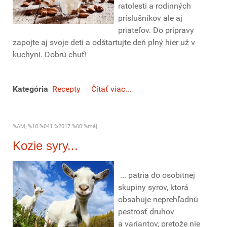
ratolesti a rodinných
príslušníkov ale aj
priateľov. Do prípravy
zapojte aj svoje deti a odštartujte deň plný hier už v
kuchyni. Dobrú chuť!
Kategória
Recepty
Čítať viac...
%AM, %10 %041 %2017 %00:%máj
Kozie syry...
... patria do osobitnej
skupiny syrov, ktorá
obsahuje neprehľadnú
pestrosť druhov
a variantov, pretože nie