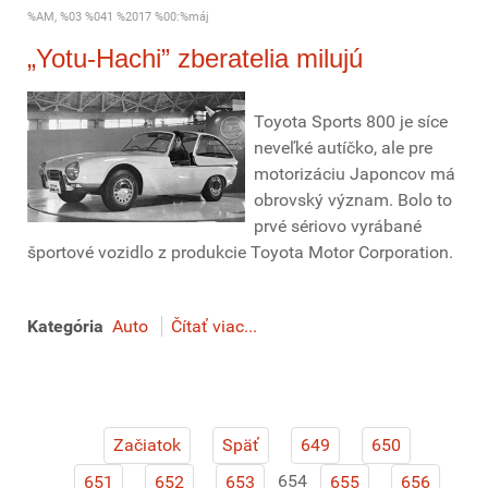
%AM, %03 %041 %2017 %00:%máj
„Yotu-Hachi” zberatelia milujú
Toyota Sports 800 je síce
neveľké autíčko, ale pre
motorizáciu Japoncov má
obrovský význam. Bolo to
prvé sériovo vyrábané
športové vozidlo z produkcie Toyota Motor Corporation.
Kategória
Auto
Čítať viac...
Začiatok
Späť
649
650
654
651
652
653
655
656