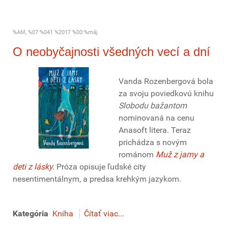
%AM, %07 %041 %2017 %00:%máj
O neobyčajnosti všedných vecí a dní
Vanda Rozenbergová bola
za svoju poviedkovú knihu
Slobodu bažantom
nominovaná na cenu
Anasoft litera. Teraz
prichádza s novým
románom
Muž z jamy a
deti z lásky
.
Próza opisuje ľudské city
nesentimentálnym, a predsa krehkým jazykom.
Kategória
Kniha
Čítať viac...