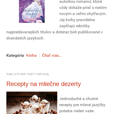
autorkou romancí, ktorá
vždy dokáže prísť s niečím
novým a veľmi chytľavým.
Jej knihy pravidelne
zapĺňajú rebríčky
najpredávanejších titulov a doteraz boli publikované v
dvanástich jazykoch.
Kategória
Kniha
Čítať viac...
%AM, %10 %041 %2017 %00:%máj
Recepty na mliečne dezerty
Jednoduché a chutné
recepty pre mlsné jazýčky
potešia nielen vaše