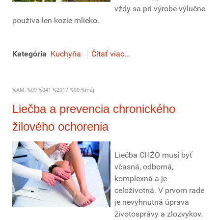
vždy sa pri výrobe výlučne
používa len kozie mlieko.
Kategória
Kuchyňa
Čítať viac...
%AM, %09 %041 %2017 %00:%máj
Liečba a prevencia chronického
žilového ochorenia
Liečba CHŽO musí byť
včasná, odborná,
komplexná a je
celoživotná. V prvom rade
je nevyhnutná úprava
životosprávy a zlozvykov.