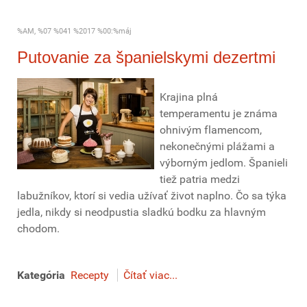
%AM, %07 %041 %2017 %00:%máj
Putovanie za španielskymi dezertmi
Krajina plná
temperamentu je známa
ohnivým flamencom,
nekonečnými plážami a
výborným jedlom. Španieli
tiež patria medzi
labužníkov, ktorí si vedia užívať život naplno. Čo sa týka
jedla, nikdy si neodpustia sladkú bodku za hlavným
chodom.
Kategória
Recepty
Čítať viac...