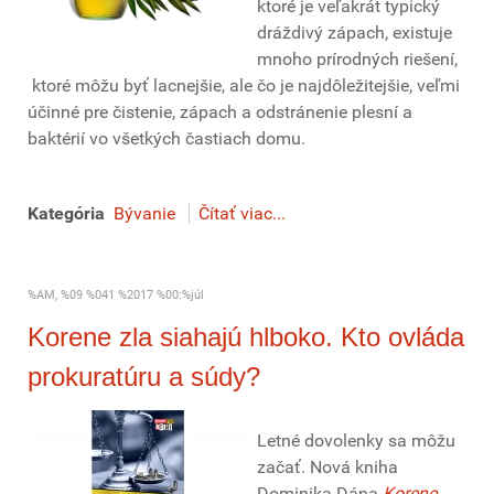
ktoré je veľakrát typický
dráždivý zápach, existuje
mnoho prírodných riešení,
ktoré môžu byť lacnejšie, ale čo je najdôležitejšie, veľmi
účinné pre čistenie, zápach a odstránenie plesní a
baktérií vo všetkých častiach domu.
Kategória
Bývanie
Čítať viac...
%AM, %09 %041 %2017 %00:%júl
Korene zla siahajú hlboko. Kto ovláda
prokuratúru a súdy?
Letné dovolenky sa môžu
začať. Nová kniha
Dominika Dána
Korene