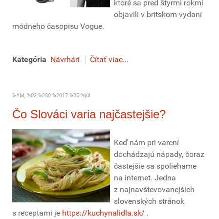
ktoré sa pred štyrmi rokmi
objavili v britskom vydaní
módneho časopisu Vogue.
Kategória
Návrhári
Čítať viac...
%AM, %02 %280 %2017 %05:%júl
Čo Slováci varia najčastejšie?
Keď nám pri varení
dochádzajú nápady, čoraz
častejšie sa spoliehame
na internet. Jedna
z najnavštevovanejších
slovenských stránok
s receptami je
https://kuchynalidla.sk/
.