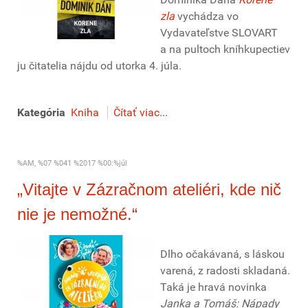
zla
vychádza vo
Vydavateľstve SLOVART
a na pultoch kníhkupectiev
ju čitatelia nájdu od utorka 4. júla.
Kategória
Kniha
Čítať viac...
%AM, %07 %041 %2017 %00:%júl
„Vitajte v Zázračnom ateliéri, kde nič
nie je nemožné.“
Dlho očakávaná, s láskou
varená, z radosti skladaná.
Taká je hravá novinka
Janka a Tomáš: Nápady