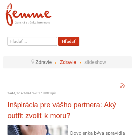
Hľadať
Hľadať
...
Zdravie
Zdravie
slideshow
%AM, %14 %041 %2017 %00:%júl
Inšpirácia pre vášho partnera: Aký
outfit zvoliť k moru?
Dovolenka býva spravidla