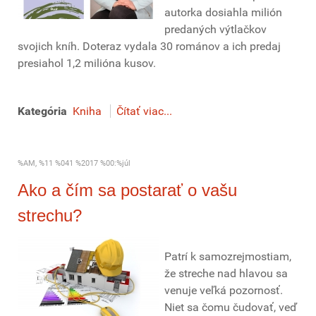
autorka dosiahla milión
predaných výtlačkov
svojich kníh. Doteraz vydala 30 románov a ich predaj
presiahol 1,2 milióna kusov.
Kategória
Kniha
Čítať viac...
%AM, %11 %041 %2017 %00:%júl
Ako a čím sa postarať o vašu
strechu?
Patrí k samozrejmostiam,
že streche nad hlavou sa
venuje veľká pozornosť.
Niet sa čomu čudovať, veď