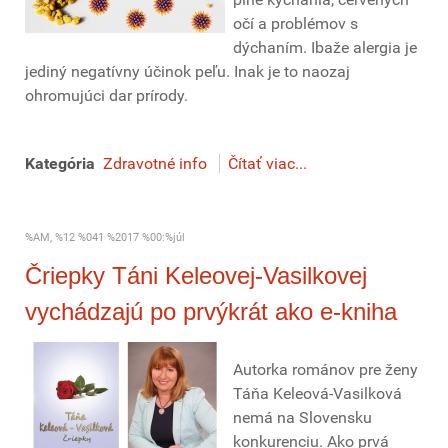
očí a problémov s
dýchaním. Ibaže alergia je
jediný negatívny účinok peľu. Inak je to naozaj
ohromujúci dar prírody.
Kategória
Zdravotné info
Čítať viac...
%AM, %12 %041 %2017 %00:%júl
Čriepky Táni Keleovej-Vasilkovej
vychádzajú po prvýkrát ako e-kniha
Autorka románov pre ženy
Táňa Keleová-Vasilková
nemá na Slovensku
konkurenciu. Ako prvá