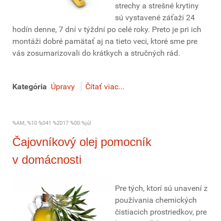
strechy a strešné krytiny
sú vystavené záťaži 24
hodín denne, 7 dní v týždní po celé roky. Preto je pri ich
montáži dobré pamätať aj na tieto veci, ktoré sme pre
vás zosumarizovali do krátkych a stručných rád.
Kategória
Úpravy
Čítať viac...
%AM, %10 %041 %2017 %00:%júl
Čajovníkový olej pomocník
v domácnosti
Pre tých, ktorí sú unavení z
používania chemických
čistiacich prostriedkov, pre