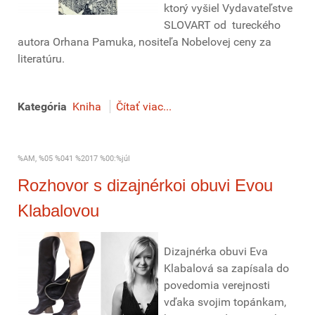
ktorý vyšiel Vydavateľstve
SLOVART od tureckého
autora Orhana Pamuka, nositeľa Nobelovej ceny za
literatúru.
Kategória
Kniha
Čítať viac...
%AM, %05 %041 %2017 %00:%júl
Rozhovor s dizajnérkoi obuvi Evou
Klabalovou
Dizajnérka obuvi Eva
Klabalová sa zapísala do
povedomia verejnosti
vďaka svojim topánkam,