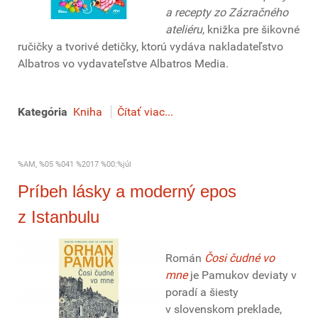
a recepty zo Zázračného
ateliéru
, knižka pre šikovné
ručičky a tvorivé detičky, ktorú vydáva nakladateľstvo
Albatros vo vydavateľstve Albatros Media.
Kategória
Kniha
Čítať viac...
%AM, %05 %041 %2017 %00:%júl
Príbeh lásky a moderný epos
z Istanbulu
Román
Čosi čudné vo
mne
je Pamukov deviaty v
poradí a šiesty
v slovenskom preklade,