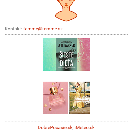
Kontakt:
femme@femme.sk
DobréPočasie.sk
,
iMeteo.sk