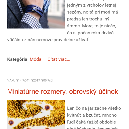
jedným z vrcholov letnej
sezóny, no tá pri mori má
predsa len trochu iný
šmrnc. More, to je niečo,
čo si počas roka drvivá
väčšina z nás nemôže pravidelne užívať.
Kategória
Móda
Čítať viac...
%AM, %14 %041 %2017 %00:%júl
Miniatúrne rozmery, obrovský účinok
Len čo na jar začne všetko
kvitnúť a bzučať, mnoho
ľudí čaká ťažké obdobie
plné kýchania, červených