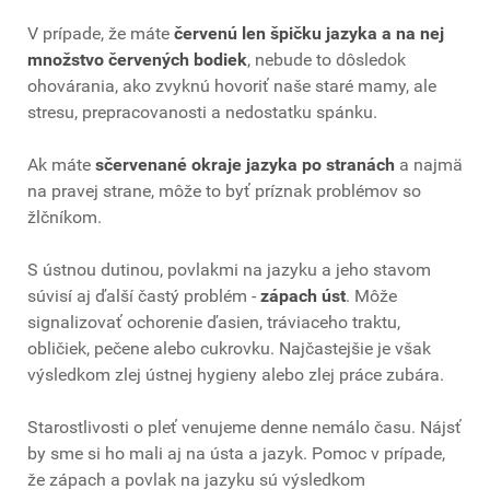
V prípade, že máte
červenú len špičku jazyka a na nej
množstvo červených bodiek
, nebude to dôsledok
ohovárania, ako zvyknú hovoriť naše staré mamy, ale
stresu, prepracovanosti a nedostatku spánku.
Ak máte
sčervenané okraje jazyka po stranách
a najmä
na pravej strane, môže to byť príznak problémov so
žlčníkom.
S ústnou dutinou, povlakmi na jazyku a jeho stavom
súvisí aj ďalší častý problém -
zápach úst
. Môže
signalizovať ochorenie ďasien, tráviaceho traktu,
obličiek, pečene alebo cukrovku. Najčastejšie je však
výsledkom zlej ústnej hygieny alebo zlej práce zubára.
Starostlivosti o pleť venujeme denne nemálo času. Nájsť
by sme si ho mali aj na ústa a jazyk. Pomoc v prípade,
že zápach a povlak na jazyku sú výsledkom