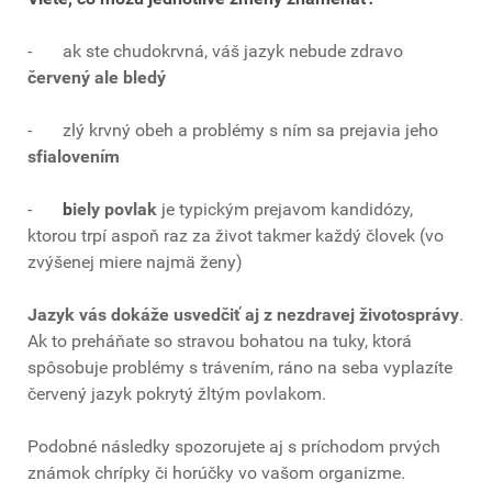
- ak ste chudokrvná, váš jazyk nebude zdravo
červený ale bledý
- zlý krvný obeh a problémy s ním sa prejavia jeho
sfialovením
-
b
iely povlak
je typickým prejavom kandidózy,
ktorou trpí aspoň raz za život takmer každý človek (vo
zvýšenej miere najmä ženy)
Jazyk vás dokáže usvedčiť aj z nezdravej životosprávy
.
Ak to preháňate so stravou bohatou na tuky, ktorá
spôsobuje problémy s trávením, ráno na seba vyplazíte
červený jazyk pokrytý žltým povlakom.
Podobné následky spozorujete aj s príchodom prvých
známok chrípky či horúčky vo vašom organizme.