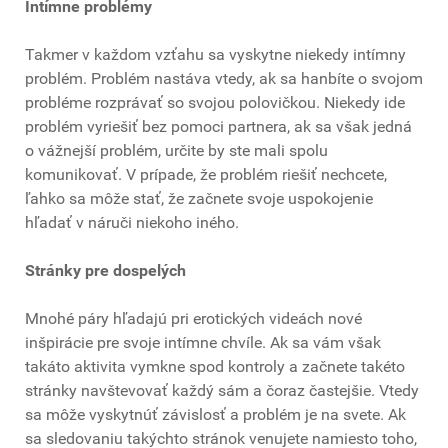
Intímne problémy
Takmer v každom vzťahu sa vyskytne niekedy intímny
problém. Problém nastáva vtedy, ak sa hanbíte o svojom
probléme rozprávať so svojou polovičkou. Niekedy ide
problém vyriešiť bez pomoci partnera, ak sa však jedná
o vážnejší problém, určite by ste mali spolu
komunikovať. V prípade, že problém riešiť nechcete,
ľahko sa môže stať, že začnete svoje uspokojenie
hľadať v náruči niekoho iného.
Stránky pre dospelých
Mnohé páry hľadajú pri erotických videách nové
inšpirácie pre svoje intímne chvíle. Ak sa vám však
takáto aktivita vymkne spod kontroly a začnete takéto
stránky navštevovať každý sám a čoraz častejšie. Vtedy
sa môže vyskytnúť závislosť a problém je na svete. Ak
sa sledovaniu takýchto stránok venujete namiesto toho,