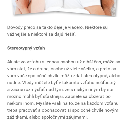
Dôvody prečo sa takto deje je viacero. Niektoré sú
vážnejšie a niektoré sa dajú riešiť.
Stereotypný vzťah
Ak ste vo vzťahu s jednou osobou už dlhší čas, môže sa
vám stať, že o druhej osobe už viete všetko, a preto sa
vám vaše spoločné chvíle môžu zdať stereotypné, alebo
nudné. Vtedy môžete byť v takomto vzťahu nešťastný
a začne rozmýšľať nad tým, že s niekým iným by ste
možno mohli byť šťastnejší. Začnete sa obzerať po
niekom inom. Myslite však na to, že na každom vzťahu
treba pracovať a obohacovať si spoločné chvíle novými
zážitkami, alebo spoločnými záujmami.