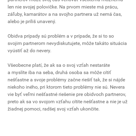
len nie svojej polovičke. Na prvom mieste má prácu,
záľuby, kamarátov a na svojho partnera už nemá čas,
alebo je príliš unavený.
Obidva prípady sú problém a v prípade, že si to so
svojim partnerom nevydiskutujete, môže takáto situácia
vyústiť až do nevery.
Všeobecne platí, že ak sa o svoj vzťah nestaráte
a myslíte iba na seba, druhá osoba sa môže cítiť
nešťastne a svoje problémy začne riešiť tak, že si nájde
niekoho iného, pri ktorom tieto problémy nie sú. Nevera
vie byť veľmi nešťastné riešenie pre obidvoch partnerov,
preto ak sa vo svojom vzťahu cítite nešťastne a nie je už
žiadnej pomoci, radšej svoj vzťah ukončite.