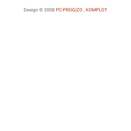
Design © 2008
PC-PROG
|ZO
,
KOMPLOT
Ladiaca konzola systému Joomla!
Sedenie
Informácie o profile