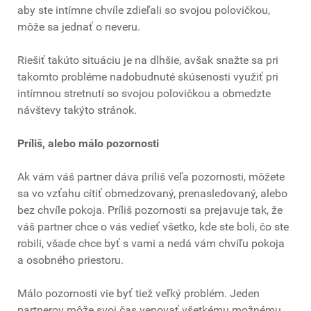
aby ste intímne chvíle zdieľali so svojou polovičkou,
môže sa jednať o neveru.
Riešiť takúto situáciu je na dlhšie, avšak snažte sa pri
takomto probléme nadobudnuté skúsenosti využiť pri
intímnou stretnutí so svojou polovičkou a obmedzte
návštevy takýto stránok.
Príliš, alebo málo pozornosti
Ak vám váš partner dáva príliš veľa pozornosti, môžete
sa vo vzťahu cítiť obmedzovaný, prenasledovaný, alebo
bez chvíle pokoja. Príliš pozornosti sa prejavuje tak, že
váš partner chce o vás vedieť všetko, kde ste boli, čo ste
robili, všade chce byť s vami a nedá vám chvíľu pokoja
a osobného priestoru.
Málo pozornosti vie byť tiež veľký problém. Jeden
partnerov môže svoj čas venovať všetkému možnému