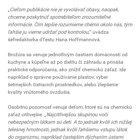
„
Cieľom publikácie nie je vyvolávať obavy, naopak,
chceme poskytnúť spotrebiteľom zrozumiteľné
informácie. Čím lepšie rozumieme chémii okolo nás, tým
ľahšie ju vieme udržať pod kontrolou,
“ uvádza
šéfredaktorka dTestu Hana Hoffmannová.
Brožúra sa venuje jednotlivým častiam domácnosti od
kuchyne a kúpeľne až po dielňu či záhradu a prináša
praktické odporúčania, ako znížiť chemickú záťaž. Ide
napríklad o správne používanie plastov, výber
šetrnejších čistiacich prostriedkov, alebo zlepšenie
kvality vnútorného ovzdušia.
Osobitnú pozornosť venuje deťom, ktoré sú na chemickú
záťaž citlivejšie.
„Najcitlivejšou skupinou voči
nebezpečným látkam sú deti. A to jednak kvôli ich nižšej
telesnej hmotnosti, jednak kvôli ľahšiemu vstupu látok
do organizmu, napríklad častejším dýchaním ústami