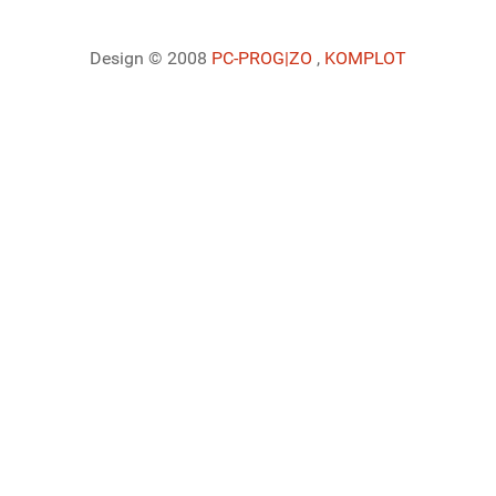
Design © 2008
PC-PROG
|ZO
,
KOMPLOT
Ladiaca konzola systému Joomla!
Sedenie
Informácie o profile